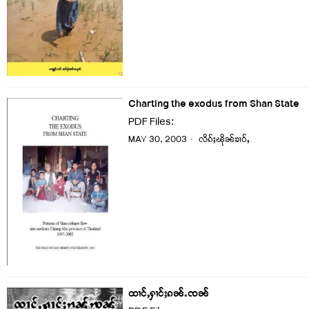
Charting the exodus from Shan State
PDF Files:
MAY 30, 2003
လိၵ်ႈၽိုၼ်ၶၢဝ်ႇ
ထၢင်ႇႁၢင်ႈၵၼ်ႉၸၼ်