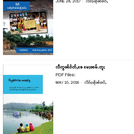
JUNE 28, 2017
လိၵ်ႈၽိုၼ်ၶၢဝ်ႇ
လီဢွၼ်ၵႅတ်ႇၶႄ မႄႈၼမ်ႉတူႈ
PDF Files:
MAY 10, 2016
လိၵ်ႈၽိုၼ်ၶၢဝ်ႇ