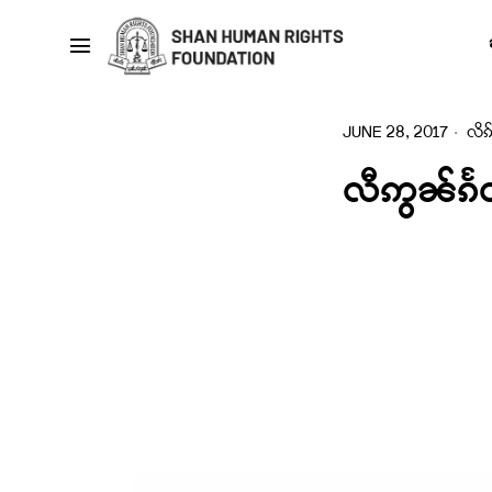
JUNE 28, 2017
လိၵ်
လီဢွၼ်ၵႅ