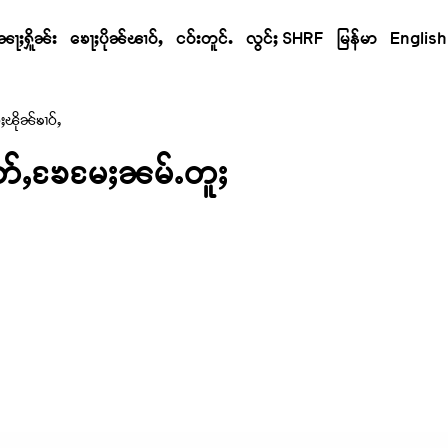
ၼႃႈႁိူၼ်း
ၶေႃႈပိုၼ်ၽၢဝ်ႇ
ငဝ်းတူင်ႉ
လွင်ႈ SHRF
မြန်မာ
English
ႈၽိုၼ်ၶၢဝ်ႇ
တ်ႇၶႄမႄႈၼမ်ႉတူႈ