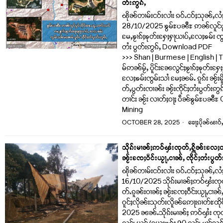
တ်းဢွၵ်ႇ
ၽိုၼ်တၢမ်းငဝ်းလၢႆး ၵဝ်ႉငဝ်ႈသုၼ်ႇလႆ
28/10/2025 ၶွမ်ႊပၼီႊ ဢၼ်လူင်ပွင
မႄႇၶႂၢၵ်ႈၶုတ်းႁႄႈႁႃယၢပ်ႇလႄႈၶမ်း ၸွမ
တႆး ပွတ်းဢွၵ်ႇ Download PDF
>>> Shan | Burmese | English | Tha
မ်ဢၼ်မႂ်ႇ ပိူင်းၼႄလွင်ႈၶႂၢၵ်ႈၶုတ်း
လႄႈၶမ်းၸွမ်းသၢႆ မႄႈၼမ်ႉ ၵူၵ်း ၼႂ်းမိ
တ်ႇပွတ်းၸၢၼ်း ၼႂ်းၸိုင်ႈတႆးပွတ်းဢွၵ်
တၢင်း ၼႂ်း လၢတ်ႈဝႃႈ ပဵၼ်ၶွမ်ႊပၼီ
Mining
OCTOBER 28, 2025
ၶေႃႈပိုၼ်ၽၢဝ်
သိုၵ်းမၢၼ်ႈဢဝ်ၾႆးၸုတ်ႇႁိူၼ်းလႄႈ
ၼႂ်းၸႄႈဝဵင်းယႂႃႇငၢၼ်ႇ ၸိုင်ႈတႆးပွ
ၽိုၼ်တၢမ်းငဝ်းလၢႆး ၵဝ်ႉငဝ်ႈသုၼ်ႇလႆ
16/10/2025 သိုၵ်းမၢၼ်ႈဢဝ်ၾႆးၸု
တ်ႉၵူၼ်းဝၢၼ်ႈ ၼႂ်းၸႄႈဝဵင်းယႂႃႇငၢၼ်ႇ
ဝူင်ႈလိုၼ်းသုတ်းလိူၼ်ဢေႃးၵၢတ်ႊထိုင်
2025 ၼၼ်ႉသိုၵ်းမၢၼ်ႈ ဢဝ်ၾႆး ၸုတ်