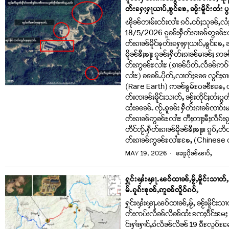
တ်းႁႄႈႁႃယၢပ်ႇၶွင်ၶႄႇ ၼႂ်းမိူင်းတႆး ပွ
ၽိုၼ်တၢမ်းငဝ်းလၢႆး ၵဝ်ႉငဝ်ႈသုၼ်ႇလႆ
18/5/2026 ၵူၼ်းႁဵတ်းၵၢၼ်ဢွၼ်ႊလၢ
တ်းၵၢၼ်မိူင်ၶုတ်းႁႄႈႁႃယၢပ်ႇၶွင်ၶႄႇ ၼႂ
မိူၼ်ၶီႈၶႃႈ ၵူၼ်းႁဵတ်းၵၢၼ်မၢၼ်ႈ ဢၼ
တ်းဢွၼ်ႊလၢႆႊ (ၵၢၼ်ပႅတ်ႉလႅၼ်ဢဝ်ငိ
လၢႆႊ) ၼၼ်ႉပိုတ်ႇလၢတ်ႈၼႄ လွင်ႈၵၢ
(Rare Earth) ဢၼ်ၶွမ်ႊပၼီႊၶႄႇ တို
တ်းၸၢၼ်းမိူင်းသၢတ်ႇ ၼႂ်းၸိုင်ႈတႆး
ထႆးၼၼ်ႉ ၸႂ်ႉၵူၼ်း ႁဵတ်းၵၢၼ်ၸၢဝ်းမၢၼ်
တ်းၵၢၼ်ဢွၼ်ႊလၢႆႊ တီႈတႃႈၶီႈလဵၵ်းၵႂႃႇ
တဵင်ၸႂ်ႉႁဵတ်းၵၢၼ်မိူၼ်ၶီႈၶႃႈ။ ၵူဝ်ႇတ
တ်းၵၢၼ်ဢွၼ်ႊလၢႆႊၶႄႇ (Chines
MAY 19, 2026
ၶေႃႈပိုၼ်ၽၢဝ်ႇ
ႁူင်းၾႆးၾႃႉၽဝ်ထၢၼ်ႇမႂ်ႇမိူင်းသၢတ်
မ်ႉၵူၵ်းၶုၼ်ႇဢူၼ်လိူဝ်ၵဝ်ႇ
ႁူင်းၾႆးၾႃႉၽဝ်ထၢၼ်ႇမႂ်ႇ ၼႂ်းမိူင်
တ်းၸပ်းလႅၼ်လိၼ်ထႆး ၸႄႈဝဵင်းမႄႈ
င်းႁၢႆးႁၢင်ႇၵႆလႅၼ်လိၼ် 19 ၵီႊလူဝ်ႊမႄ