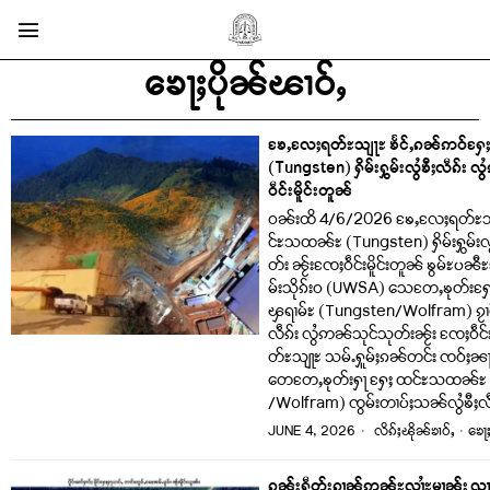
ၶေႃႈပိုၼ်ၽၢဝ်ႇ
ၶႄႇလႄႈရတ်ႊသျႃႊ ၶႅင်ႇၵၼ်ဢဝ်ႁ
(Tungsten) ႁိမ်းႁွမ်းလွႆၶီႈလဵၵ်း 
ဝဵင်းမိူင်းတူၼ်
ဝၼ်းထိ 4/6/2026 ၶႄႇလႄႈရတ်ႊသျ
င်ႊသထၼ်ႊ (Tungsten) ႁိမ်းႁွမ်းလွ
တ်း ၼႂ်းၸႄႈဝဵင်းမိူင်းတူၼ် ၶွမ်ႊပၼီႊ
မ်းသိုၵ်းဝ (UWSA) သေတႄႇၶုတ်းႁ
ၾရၢမ်ႊ (Tungsten/Wolfram) ၵႂၢင်ႈ
လဵၵ်း လွႆဢၼ်သုင်သုတ်းၼႂ်း ၸႄႈဝဵင်းမ
တ်ႊသျႃႊ သမ်ႉႁူမ်ႈၵၼ်တင်း ၸဝ်ႈၼ
တေတႄႇၶုတ်းႁႃ ႁႄႈ ထင်ႊသထၼ်ႊ
/Wolfram) ၸွမ်းတၢပ်ႈသၼ်လွႆၶီႈလဵၵ
JUNE 4, 2026
လိၵ်ႈၽိုၼ်ၶၢဝ်ႇ
·
ၶေႃ
ၵူၼ်းႁဵတ်းၵၢၼ်ဢွၼ်ႊလၢႆႊမၢၼ်ႈ ၺႃးတ