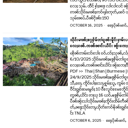
လင်၊ ယွင်/ယႄးၶဝ်ႈ 90 လင်၊ ပၢင်သဝ်းၵ
လႄႈ သုမ်ႉ ထဵင် ႁႆႈၼႃး လၢႆလၢႆလင် ၼႂ
ဢၼ်သိုၵ်းမၢၼ်ႈဢဝ်ၾႆးၸုတ်ႇၽဝ် ယွင
သုမ်းၼပ်ႉပဵၼ်ငိုၼ်း 150
OCTOBER 16, 2025
ၶေႃႈပိုၼ်ၽၢဝ်ႇ
သိုၵ်းမၢၼ်ႈၶႃႈႁႅမ်တၢႆၵူၼ်းမိူင်းႁၢမ်းပၵ
လႄႈၵၼ်ႉၸၼ်ၼၢင်းယိင်း ၼႂ်းၸႄႈဝဵင
ၽိုၼ်တၢမ်းငဝ်းလၢႆး ၵဝ်ႉငဝ်ႈသုၼ်ႇလႆ
6/10/2025 သိုၵ်းမၢၼ်ႈၶႃႈႁႅမ်တၢႆၵူၼ်းမ
လႄႈၵၼ်ႉၸၼ်ၼၢင်းယိင်း ၼႂ်းၸႄႈဝဵင
PDF >> Thai | Shan | Burmese |
24/9/2025 သိုၵ်းမၢၼ်ႈၶႃႈႁႅမ်တၢႆၵူၼ်
သီႇၵေႃႉ ၸိူဝ်းပၢႆႈသေႃႉႁူမ်ႈယူႇ ၸွမ်း
ဝဵင်းၵျွၵ်းမႄးမွၵ်ႈ 10 ၵီႊလူဝ်ႊမႄႊတ
ဢွၼ်ႇယိင်း ဢႃယု 16 ယဝ်ႉၶႃႈႁႅမ်တၢႆပႅ
ပဵၼ်ၼႂ်းသၢႆသိုၵ်းမၢၼ်ႈၸိူဝ်းထႅမ်ဢဵၼ်
တ်ႇၼႃႈသိုၵ်းတႃႇယိုတ်းဢဝ်ၶိုၼ်းၵျွ
င်း TNLA
OCTOBER 6, 2025
ၶေႃႈပိုၼ်ၽၢဝ်ႇ