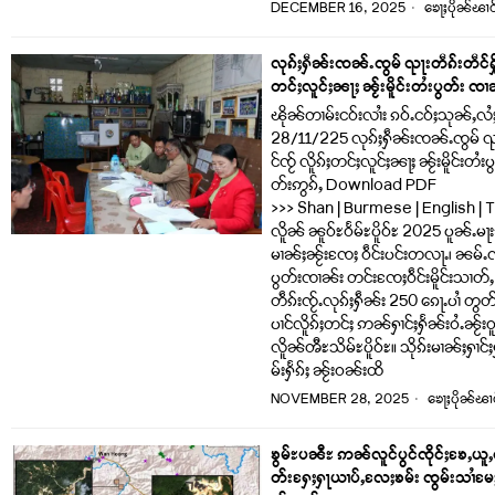
DECEMBER 16, 2025
ၶေႃႈပိုၼ်ၽၢဝ
လုၵ်ႈႁဵၼ်းၸၼ်ႉၸွမ် ၺႃးတဵၵ်းတဵင်ႁႂ်ႈ
တင်ႈလူင်ႈၼႃႈ ၼႂ်းမိူင်းတႆးပွတ်း ၸ
ၽိုၼ်တၢမ်းငဝ်းလၢႆး ၵဝ်ႉငဝ်ႈသုၼ်ႇလႆ
28/11/225 လုၵ်ႈႁဵၼ်းၸၼ်ႉၸွမ် ၺႃးတ
င်ၸႂ် လိူၵ်ႈတင်ႈလူင်ႈၼႃႈ ၼႂ်းမိူင်းတ
တ်းဢွၵ်ႇ Download PDF
>>> Shan | Burmese | English | Th
လိူၼ် ၼူဝ်ႊဝႅမ်ႊပိူဝ်ႊ 2025 ပူၼ်ႉမႃ
မၢၼ်ႈၼႂ်းၸႄႈ ဝဵင်းပင်းတလႃႉ၊ ၼမ်ႉၸၢ
ပွတ်းၸၢၼ်း တင်းၸႄႈဝဵင်းမိူင်းသၢတ်ႇ 
တဵၵ်းၸႂ်ႉလုၵ်ႈႁဵၼ်း 250 ၵေႃႉပၢႆ တွတ်
ပၢင်လိူၵ်ႈတင်ႈ ဢၼ်ႁၢင်ႈႁႅၼ်းဝႆႉၼႂ်းဝ
လိူၼ်ၻီႊသိမ်ႊပိူဝ်ႊ။ သိုၵ်းမၢၼ်ႈႁၢင်
မ်းႁႅၵ်ႈ ၼႂ်းဝၼ်းထိ
NOVEMBER 28, 2025
ၶေႃႈပိုၼ်ၽၢ
ၶွမ်ႊပၼီႊ ဢၼ်လူင်ပွင်ၸိုင်ႈၶႄႇယူႇတ
တ်းႁႄႈႁႃယၢပ်ႇလႄႈၶမ်း ၸွမ်းသၢႆမႄႈ ၼ