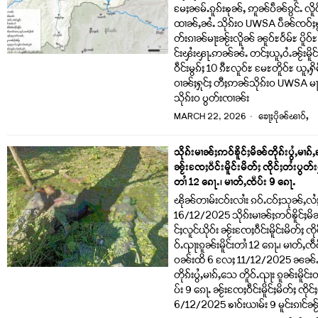
မႄႈၼမ်ႉၵူၵ်းၶုၼ်ႇ ဢူၼ်ပဵၼ်ၵွင်ႉ လိူ
ထၢၼ်ႇၼႆႉ သိုၵ်းဝ UWSA ပဵၼ်ၸဝ်ႈၶ
တ်းၵၢၼ်မႃးၼႂ်းလိူၼ် ၼူဝ်ႊဝႅမ်ႊ ပိူဝ်
င်းၾႆးၾႃႉဢၼ်ၼႆႉ တင်ႈယူႇဝႆႉၼႂ်းမိူင
ဝဵင်းမွၵ်ႈ 10 ၵီႊလူဝ်ႊ မႄႊတိူဝ်ႊ ယူႇႁိ
ဝၢၼ်ႈႁုင်ႈ တီႈဢၼ်သိုၵ်းဝ UWSA မႃး
သိုၵ်းဝ ပွတ်းၸၢၼ်း
MARCH 22, 2026
ၶေႃႈပိုၼ်ၽၢဝ်ႇ
သိုၵ်းမၢၼ်ႈဢဝ်ၶိူင်ႈမိၼ်တိုၵ်းပွႆႇမၢၵ
ၼႂ်းၸႄႈဝဵင်းမိူင်းမိတ်ႈ ၸိုင်ႈတႆးပွတ်း
တၢႆ 12 ၵေႃႉ၊ မၢတ်ႇၸဵပ်း 9 ၵေႃႉ
ၽိုၼ်တၢမ်းငဝ်းလၢႆး ၵဝ်ႉငဝ်ႈသုၼ်ႇလႆ
16/12/2025 သိုၵ်းမၢၼ်ႈဢဝ်ၶိူင်ႈမိၼ
င်ႈလူင်ယိုဝ်း ၼႂ်းၸႄႈဝဵင်းမိူင်းမိတ်ႈ ၸို
ဝ်ႉၺႃးၵူၼ်းမိူင်းတၢႆ 12 ၵေႃႉ၊ မၢတ်ႇၸဵပ
ဝၼ်းထိ 6 လႄႈ 11/12/2025 ၼၼ်ႉသို
တိုၵ်းပွႆႇမၢၵ်ႇသေ တိူဝ်ႉၺႃး ၵူၼ်းမိူင
ပ်း 9 ၵေႃႉ ၼႂ်းၸႄႈဝဵင်းမိူင်ႈမိတ်ႈ ၸိုင်
6/12/2025 ၶၢဝ်းယၢမ်း 9 မူင်းၵၢင်ၼႂ