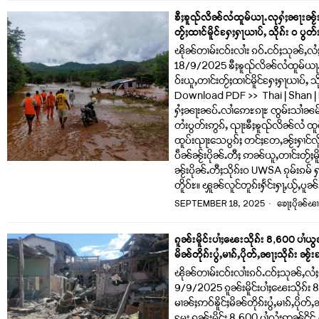
ၶီႈၶူၺ်လိၼ်လႆထူမ်ယႃႉလုႁႆႈၼႃးၼႂ်းမိ
တႂ်ႈထၢင်မိူင်ႁႄႈႁႃယၢပ်ႇ သိုၵ်း ဝ ပွတ်း
ၽိုၼ်တၢမ်းငဝ်းလၢႆး ၵဝ်ႉငဝ်ႈသုၼ်ႇလႆ
18/9/2025 ၶီႈၶူၺ်လိၼ်လႆထူမ်ယႃႉလုႁ
ဝ်းယူႇတၢင်းတႂ်ႈထၢင်မိူင်ႁႄႈႁႃယၢပ်ႇ သို
Download PDF >> Thai | Shan |
ႁႆႈၼႃးၼပ်ႉလၢႆဢေႊၵႃႊ ၸွမ်းသၢႆၼမ်ႉလူၺ
တႆးပွတ်းဢွၵ်ႇ ၺႃးၶီႈၶူၺ်လိၼ်လႆ 
ထူပ်းၺႃးသေပွၵ်ႈ တင်ႈတႄႇၼႂ်းႁၢင်လ
ပဵၼ်ၼႂ်းပိုၼ်ႉတီႈ ဢၼ်ယူႇတၢင်းတႂ်ႈမိူင
ၼႂ်းပိုၼ်ႉတီႈသိုၵ်းဝ UWSA ၵုမ်းၵမ် ႁ
တိူဝ်ႊ။ ၾူၼ်လူင်တူၵ်းႁႅင်းႁႃႇယႂ်ႇပူ
SEPTEMBER 18, 2025
ၶေႃႈပိုၼ်ၽၢ
ၵူၼ်းမိူင်းပၢႆႈၽေးသိုၵ်း 8,600 ပၢႆယွ
မိၼ်တိုၵ်းပွႆႇမၢၵ်ႇပိုတ်ႇၼႃႈသိုၵ်း ၼႂ်
ၽိုၼ်တၢမ်းငဝ်းလၢႆးၵဝ်ႉငဝ်ႈသုၼ်ႇလႆႈ
9/9/2025 ၵူၼ်းမိူင်းပၢႆႈၽေးသိုၵ်း 8
မၢၼ်ႈဢဝ်ၶိူင်ႈမိၼ်တိုၵ်းပွႆႇမၢၵ်ႇပိုတ်ႇ