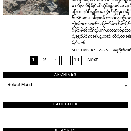
မႄး ၵူၼ်းမိူင်း 8,600 ပၢႆလႆႈဢွၼ်ငိူ
မၢၼ်ႈဢဝ်ၶိူင်ႈမိၼ်တိုၵ်းပွႆႇမၢၵ်ႇလႄႈ
ၼႂ်းၸႄႈဝဵင်းၵျွၵ်းမႄး၊ ႁဵတ်းႁႂ်ႈၵူၼ်းမ
ပ်း 66 ၵေႃႉ၊ ၵမ်ႈၼမ် ဢၼ်ယူႇၼႂ်းဝတ်
လိူၼ်ဢေႃးၵၢတ်ႊ ထိုင်သႅမ်ႊထႅမ်ႊပိူ
ဝ်ၶိူင်ႈမိၼ်တိုၵ်းပွႆႇမၢၵ်ႇလႄႈဢဝ်ၵွင်ႈလူ
င်ႇၼွင်ပိင် ဢၼ်ယူႇတၢင်း ၸဵင်ႇၸၢၼ်းဝ
င်ႇၵႆၵၼ်
SEPTEMBER 9, 2025
ၶေႃႈပိုၼ်ၽၢဝ
1
2
3
…
19
Next
ARCHIVES
Archives
FACEBOOK