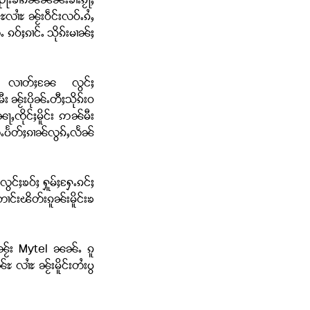
းၶၢႆၵိၼ်ၼၼ်ႉၶၢႆႉၵႂႃႇ
ႆႊ ၼႂ်းဝဵင်းလဝ်ႉၵႆႇ
ဝ်ႈၵၢင်ႉ သိုၵ်းမၢၼ်ႈ
ၼၼ်ႉ လၢတ်ႈၼႄ လွင်ႈ
ၼႂ်းပိုၼ်ႉတီႈသိုၵ်းဝ
ၼႃႇၸိုင်ႈမိူင်း ဢၼ်မီး
ႉပႅတ်ႈၵၢၼ်လွၵ်ႇလႅၼ်
ွင်ႈၶဝ်ႈ ႁူမ်ႈႁႄႉၵင်ႈ
ၢင်းၽိတ်းၵူၼ်းမိူင်းၶ
ႈ ၼႂ်း Mytel ၼၼ်ႉ ၵူ
လၢႆႊ ၼႂ်းမိူင်းတႆးပွ