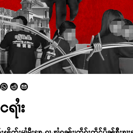
းငရၢႆး