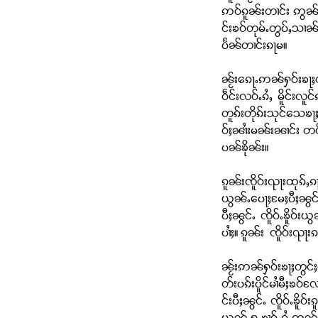
ဢဝ်ၵူၼ်းတၢင်း ဢွၼ်ႊ
င်းၶဝ်တုမ်ႉတွပ်ႇသ
ပႅၼ်တၢင်းၵႃမ။
ၼႂ်းၵေႃႉဢၼ်ႁဝ်းၶႃႈလ
ဝဵင်းလဝ်ႉၵႆႇ မိူင်း
တူၵ်းတိုၵ်းသုင်သေၶ
ဝ်ႈၼၢႆးမၼ်းၼၢင်း တင
ပၼ်ၶိုၼ်း။
ၵူၼ်းၸိူဝ်းၺႃးထုၵ်ႇ
ယွၼ်ႉပေႃႈမႄႈပီႈၼွင်
ပီႈၼွင်ႉ ၸိူဝ်ႉၶိူဝ်
ပၢႆႈ။ ၵူၼ်း ၸိူဝ်းၺႃး
ၼႂ်းဢၼ်ႁဝ်းၶႃႈတွင်ႈ
တ်းပၵ်းပိူင်မၢႆမီႈၶဝ
င်းပီႈၼွင်ႉ ၸိူဝ်ႉၶိ