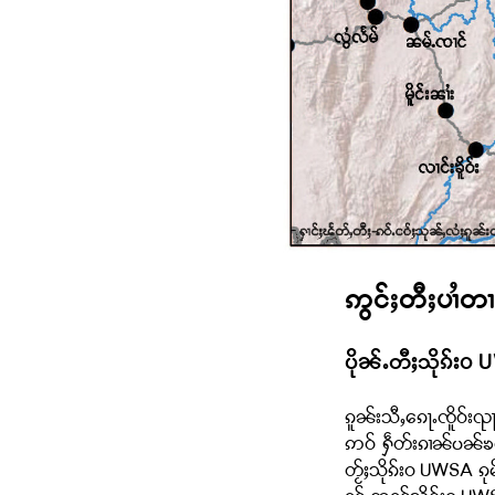
ဢွင်ႈတီႈပၢႆတ
ပိုၼ်ႉတီႈသိုၵ်းဝ
U
ၵူၼ်းသီႇၵေႃႉၸိူဝ်း
ဢဝ် ႁဵတ်းၵၢၼ်ပၼ်ၶဝ်ယ
တႂ်ႈသိုၵ်းဝ UWSA ၵုမ်