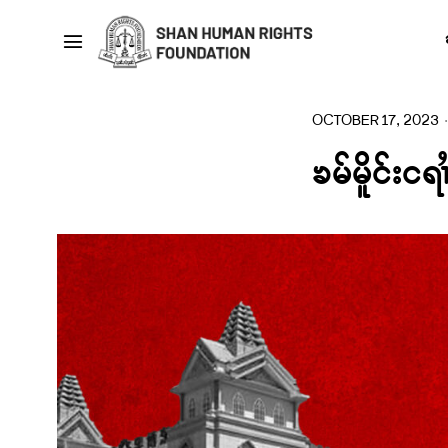
OCTOBER 17, 2023
ၶမ်မိူင်းငရၢ