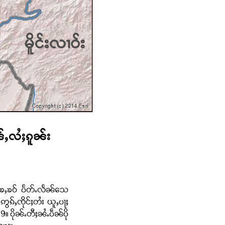
်ႇလႆႈၵူၼ်း
းၶႄႇၶဝ် ပႅတ်ႉလႅၼ်သေ
ဢွၵ်ႇၸိုင်ႈတႆး ယူႇပႃႈ
9။ ပိုၼ်ႉတီႈၼႆႉပဵၼ်ပို