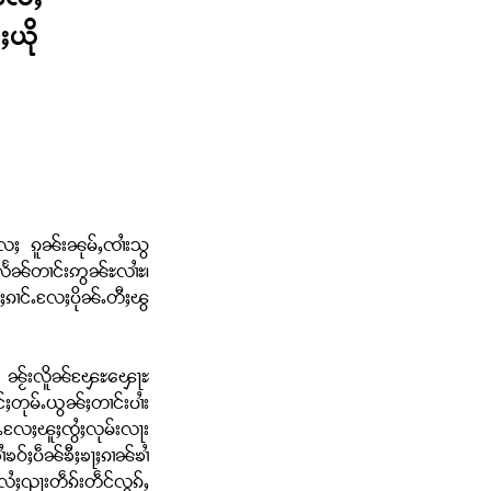
ႈလႄႈ
ႈယို
လႄႈ ၵူၼ်းၼုမ်ႇၸၢႆးသွ
်ႇလႅၼ်တၢင်းဢွၼ်ႊလၢႆႊ၊
်ႈၵၢင်ႉလႄႈပိုၼ်ႉတီႈၽွ
င်း ၼႂ်းလိူၼ်ၾႄႊၾေႃႊ
တုမ်ႉယွၼ်ႈတၢင်းပၢႆး
ႃႉလႄႈၽူႈၸွႆႈလုမ်းလႃး
ဝ်ႈပဵၼ်ၶီႈၶႃႈၵၢၼ်ၶၢႆ
်လႆႈၺႃးတဵၵ်းတဵင်လွၵ်ႇ