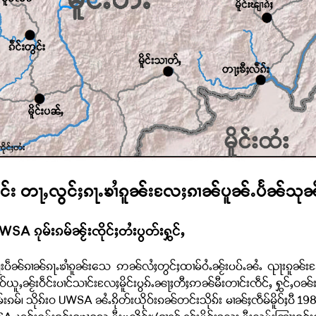
ၢင်း တႃႇလွင်ႈၵႃႉၶၢႆၵူၼ်းလႄႈၵၢၼ်ပူၼ်ႉပႅၼ်သုၼ
WSA ၵုမ်းၵမ်ၼႂ်းၸိုင်ႈတႆးပွတ်းႁွင်ႇ
ၺႃးပဵၼ်ၵၢၼ်ၵႃႉၶၢႆၵူၼ်းသေ ဢၼ်လႆႈတွင်ႈထၢမ်ဝႆႉၼႂ်းပပ်ႉၼႆႉ ၺႃးၵူၼ်
ူႇၼႂ်းဝဵင်းပၢင်သၢင်းလႄႈမိူင်းပွၵ်ႉၼႃႈတီႈဢၼ်မီးတၢင်းၸဵင်ႇ ႁွင်ႇဝၼ်း
းၵမ်၊ သိုၵ်းဝ UWSA ၼႆႉၵိုတ်းယိုဝ်းၵၼ်တင်းသိုၵ်း မၢၼ်ႈၸဵမ်မိူဝ်ႈပီ 198