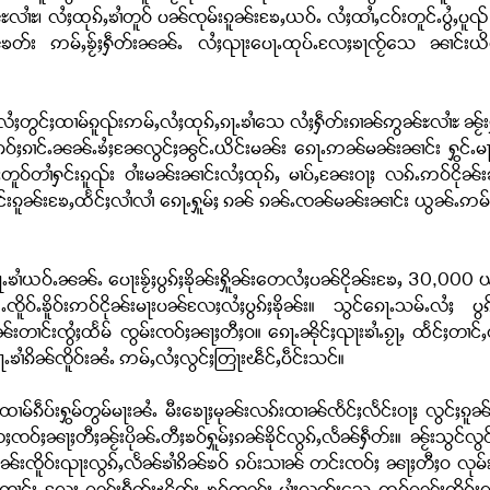
လၢႆႊ၊ လႆႈထုၵ်ႇၶၢႆတူဝ် ပၼ်ၸုမ်းၵူၼ်းၶႄႇယဝ်ႉ လႆႈထၢႆႇငဝ်းတူင်ႉပွႆႇပူၺ
ၢၼ်ၶတ်း ဢမ်ႇၶႂ်ႈႁဵတ်းၼၼ်ႉ လႆႈၺႃးပေႃႉထုပ်ႉလႄႈၶႃၸႂ်သေ ၼၢင်းယိင
ႆႈတွင်ႈထၢမ်ၵူၺ်းဢမ်ႇလႆႈထုၵ်ႇၵႃႉၶၢႆသေ လႆႈႁဵတ်းၵၢၼ်ဢွၼ်ႊလၢႆႊ ၼႂ်းႁူ
လူင်ၵဝ်ႈၵၢင်ႉၼၼ်ႉၶႆႈၼႄလွင်ႈၼွင်ႉယိင်းမၼ်း ၵေႃႉဢၼ်မၼ်းၼၢင်း ႁွင်ႉမႃ
ႃႈတူဝ်တၢႆႁင်းၵူၺ်း ဝၢႆးမၼ်းၼၢင်းလႆႈထုၵ်ႇ မၢပ်ႇၼႄးဝႃႈ လၵ်ႉဢဝ်ငို
်းၵူၼ်းၶႄႇထႅင်ႈလၢႆလၢႆ ၵေႃႉႁူမ်ႈ ၵၼ် ၵၼ်ႉၸၼ်မၼ်းၼၢင်း ယွၼ်ႉဢမ်ႇ
ၵႃႉၶၢႆယဝ်ႉၼၼ်ႉ ပေႃးၶႂ်ႈပွၵ်ႈၶိုၼ်းႁိူၼ်းတေလႆႈပၼ်ငိုၼ်းၶႄႇ 30,000 
ႉၸိူဝ်ႉၶိူဝ်းဢဝ်ငိုၼ်းမႃးပၼ်လႄႈလႆႈပွၵ်ႈၶိုၼ်း။ သွင်ၵေႃႉသမ်ႉလႆႈ ပွၵ
းယွၼ်းတၢင်းၸွႆႈထႅမ် ၸွမ်းၸဝ်ႈၼႃႈတီႈဝ။ ၵေႃႉၼိုင်ႈၺႃးၶၢႆႉၵႂႃႇ ထႅင်ႈတ
ၵႃႉၶၢႆၵိၼ်ၸိူဝ်းၼႆႉ ဢမ်ႇလႆႈလွင်ႈတြႃးၽဵင်ႇပဵင်းသင်။
ထၢမ်ၵဵပ်းႁွမ်တွမ်မႃးၼႆႉ မီးၶေႃႈမုၼ်းလၵ်းထၢၼ်ၸႅင်ႈလႅင်းဝႃႈ လွင်ႈၵ
်လႄႈၸဝ်ႈၼႃႈတီႈၼႂ်းပိုၼ်ႉတီႈၶဝ်ႁူမ်ႈၵၼ်ၶိုင်လွၵ်ႇလႅၼ်ႁဵတ်း။ ၼႂ်းသွင်လွင
ူဝ်းၵူၼ်းၸိူဝ်းၺႃးလွၵ်ႇလႅၼ်ၶၢႆၵိၼ်ၶဝ် ၵပ်းသၢၼ် တင်းၸဝ်ႈ ၼႃႈတီႈဝ လုမ