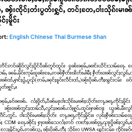
်းၽိတ်းမၢႆမီႈၶႄႇၵႃႉၶၢႆၵူၼ်း၊တဵၵ်းတဵင်ပဵၼ်ၶီႈၶႃ
ႇ ၼႂ်းၸိုင်ႈတႆးပွတ်းႁွင်ႇ တင်ႈတႄႇဝၢႆးသိုၵ်းမၢၼ်
ႈမိူင်း
ort:
English
Chinese
Thai
Burmese
Shan
ႈဢိင်ဢဝ်ၼိူဝ်လွင်ႈပိူင်ပဵၼ်တူဝ်ထူပ်း ၵူၼ်းၼုမ်ႇၼၢင်းယိင်းသၢမ်ၵေႃႉ 
ႇတၢမ်ႇ ၼမ်ႉမိုဝ်းၸုမ်းၵူၼ်းၶႄႇဢၼ်ႁဵတ်းၽိတ်းမၢႆမီႈ ႁဵတ်းၵၢၼ်လွင်ႈလွၵ
ထႆႇႁၢင်ႈပွႆႇပူၺ်(ဢမ်ႇၼုင်ႈၶူဝ်းလဵင်းထႆႇ)ၼႂ်းပိုၼ်ႉတီႈၽွင်းငမ်း ၵဝ
ွတ်းႁွင်ႇ။
ၼုမ်ႇၶဝ်ၼၼ်ႉ လႆႈၵိူတ်ႇပဵၼ်မႃးဝၢႆးသိုၵ်းမၢၼ်ႈယိုတ်းဢႃႇၼႃႇၸိုင်ႈမိူ
းၵၢၼ်တွင်ႈထၢမ်သီႇလွင်ႈၼၼ်ႉလႆႈႁူပ်ႉထူပ်းႁၼ်ဝႃႈ ယွၼ်ႉမီးလွင်ႈ
ႉတွင်ႉ ဝၢႆးသိုၵ်းမၢၼ်ႈယိုတ်း ဢႃႇၼႃႇၸိုင်ႈမိူင်း။ လုၵ်ႈႁဵၼ်းသၢမ်ၵေ
်ႈ CDM ၵေႃႉၼိုင်ႈ ႁႃၵၢၼ်သေလႆႈဢဝ် ၸၢတ်ႈပၢၼ်ၵႂႃႇၺႃးပိူၼ်ႈလွၵ်ႇၶၢႆၶ
်း လႄႈမိူင်းပွၵ်ႉဢၼ်ယူႇ ၼႂ်းပိုၼ်ႉတီႈ သိုၵ်းဝ UWSA ၽွင်းငမ်း၊ ၸိူဝ်းၶဝ