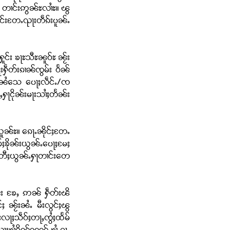
် တၢင်းဢွၼ်ႊလၢႆႊ။ ၽွ
်းတႄႉၺႃးတဵၵ်းပူၼ်ႉ
င်း ၶႃႊသီႊၼူဝ်ႊ ၼႂ်း
းႁဵတ်းၵၢၼ်ၸွမ်း ဝႅၼ်
ၼ်းၼႆသေ ပေႃႈလဵင်ႉ/ၸ
ႁႃငိုၼ်းမႃးသၢႆႈတႅၼ်း
ယူၼ်ႊ။ ၵေႃႉၼိုင်ႈတႄႉ
်ႈၶိုၼ်းယွၼ်ႉပေႃႈမႄႈ
ၢင်ႇတီႈယွၼ်ႉႁႃတၢင်းတေ
ူၼ်း ၶႄႇ ဢၼ် ႁဵတ်းၽိ
်ႈ ၼႂ်းၼႆႉ မီးလွင်ႈၽွ
်းလႃႈသဵဝ်ႈတႃႇၸွႆႈထႅမ်