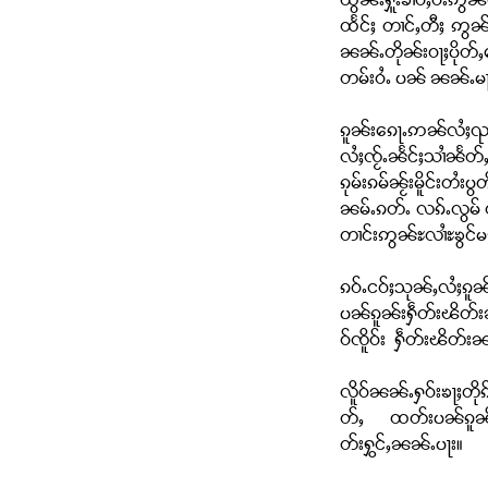
ယွၼ်ႉႁူႉၶၢဝ်ႇဝႆႉဢွၼ
ထႅင်ႈ တၢင်ႇတီႈ ဢွၼ
ၼၼ်ႉတိုၼ်းဝႃႈပိုတ်ႇ
တမ်းဝႆႉ ပၼ် ၼၼ်ႉမႃးပ
ၵူၼ်းၵေႃႉဢၼ်လႆႈၺႃ
လႆႈၸႂ်ႉၼႅင်ႈသၢႆၼႅတ်
ၵုမ်းၵမ်ၼႂ်းမိူင်းတႆး
ၼမ်ႉၵတ်ႉ လၵ်ႉလွမ် 
တၢင်းဢွၼ်ႊလၢႆႊၶွင်
ၵဝ်ႉငဝ်ႈသုၼ်ႇလႆႈၵူၼ်
ပၼ်ၵူၼ်းႁဵတ်းၽိတ်းၼႂ
ဝ်ၸိူဝ်း ႁဵတ်းၽိတ်းၼ
လိူဝ်ၼၼ်ႉႁဝ်းၶႃႈတို
တ်ႇ ထတ်းပၼ်ၵူၼ်းၸိူ
တ်းႁွင်ႇၼၼ်ႉပႃး။