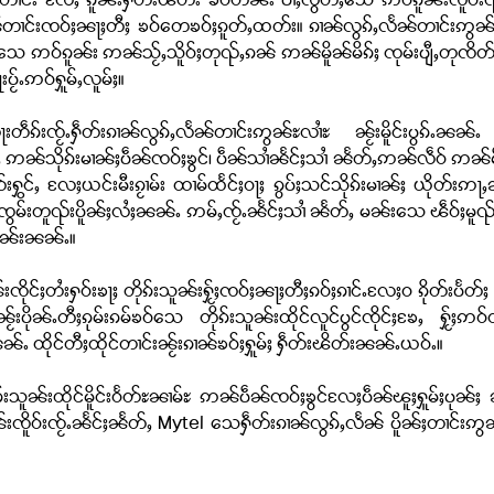
်တၢင်း လႄႈ ၵူၼ်းႁဵတ်းၽိတ်း ၶဝ်တၼ်း ပၢႆႈလွတ်ႈသေ ဢဝ်ၵူၼ်းၸိူဝ်းၺႃ
်တၢင်းၸဝ်ႈၼႃႈတီႈ ၶဝ်တေၶဝ်ႈၵူတ်ႇထတ်း။ ၵၢၼ်လွၵ်ႇလႅၼ်တၢင်းဢွၼ်ႊလၢ
သေ ဢဝ်ၵူၼ်း ဢၼ်သႂ်ႇသိူဝ်ႈတုၺ်ႇၵၼ် ဢၼ်မိူၼ်မိၵ်ႈ ၸုမ်းပျီႇတုၸိတ်ႉ ၵ
ႂ်ႉဢဝ်ႁူမ်ႇလူမ်ႈ။
းတဵၵ်းၸႂ်ႉႁဵတ်းၵၢၼ်လွၵ်ႇလႅၼ်တၢင်းဢွၼ်ႊလၢႆႊ ၼႂ်းမိူင်းပွၵ်ႉ
ႇ ဢၼ်သိုၵ်းမၢၼ်ႈပဵၼ်ၸဝ်ႈၶွင်၊ ပဵၼ်သၢႆၼႅင်ႈသၢႆ ၼႅတ်ႇဢၼ်လဵဝ် ဢၼ်မီး 
ပွတ်းႁွင်ႇ လႄႈယင်းမီးၵႂၢမ်း ထၢမ်ထႅင်ႈဝႃႈ ၵွပ်ႈသင်သိုၵ်းမၢၼ်ႈ ယိုတ်းဢႃႇ
ၸွမ်းတူၺ်းပိူၼ်ႈလႆႈၼၼ်ႉ ဢမ်ႇၸႂ်ႉၼႅင်ႈသၢႆ ၼႅတ်ႇ မၼ်းသေ ၽဵဝ်ႈမူၺ်
မၼ်းၼၼ်ႉ။
းၸိုင်ႈတႆးႁဝ်းၶႃႈ တိုၵ်းသူၼ်းႁႂ်ႈၸဝ်ႈၼႃႈတီႈၵဝ်ႈၵၢင်ႉလႄႈဝ ၵိုတ်းပႅတ်ႈ လ
်းပိုၼ်ႉတီႈၵုမ်းၵမ်ၶဝ်သေ တိုၵ်းသူၼ်းထိုင်လူင်ပွင်ၸိုင်ႈၶႄႇ ႁႂ်ႈဢဝ်တ
ၼ်ႉ ထိုင်တီႈထိုင်တၢင်းၼႂ်းၵၢၼ်ၶဝ်ႈႁူမ်ႈ ႁဵတ်းၽိတ်းၼၼ်ႉယဝ်ႉ။
ၵ်းသူၼ်းထိုင်မိူင်းဝႅတ်ႊၼၢမ်ႊ ဢၼ်ပဵၼ်ၸဝ်ႈၶွင်လႄႈပဵၼ်ၽူႈႁူမ်ႈပုၼ်
ဝ်းၸႂ်ႉၼႅင်ႈၼႅတ်ႇ Mytel သေႁဵတ်းၵၢၼ်လွၵ်ႇလႅၼ် ပိူၼ်ႈတၢင်းဢွၼ်ႊ 