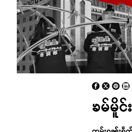
ၶမ်မိူင်