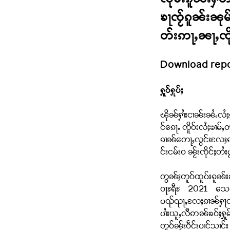
ၸုမ်းၵူၼ်းႁဵတ
ၶႃၸႂ်ၵူၼ်းၼုမ်
တ်းဢႃႇၼႃႇၸိုင်
Download rep
ႁူဝ်ႁုပ်ႈ
ၽိုၼ်ႁၢႆးငၢၼ်းၼႆႉလႆ
င်ၵေႃႉ ၸိူဝ်းလႆႈၶၢမ်
ၵၢၼ်တေႃႇလွင်းလႄႈၵၢၼ်
င်းငမ်းဝ ၼႂ်းၸိုင်ႈတႆးပ
တွၼ်ႈတူဝ်ထူပ်းၵူၼ်း
ဝႃႊရီႊ 2021 သေ ၼႂ်
ပၺ်ၺႃႇလႄႈၵၢၼ်ႁႃလဵင်
ပၢႆးယူႇလီဢၼ်ၶဝ်ႈႁူမ
တူဝ်ၼႂ်းဝဵင်းပၢင်သၢင