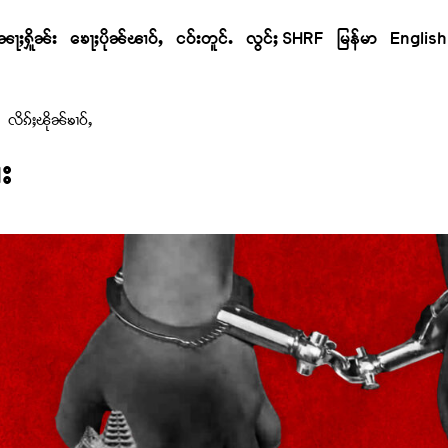
ၼႃႈႁိူၼ်း
ၶေႃႈပိုၼ်ၽၢဝ်ႇ
ငဝ်းတူင်ႉ
လွင်ႈ SHRF
မြန်မာ
English
လိၵ်ႈၽိုၼ်ၶၢဝ်ႇ
ႆး