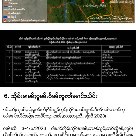
6. သိုၵ်းမၢၼ်ႈပူၼ်ႉပႅၼ်လူလၢႆၼၢင်းယိင်း
ၵဝ်ႉငဝ်ႈသုၼ်ႇလႆႈၵူၼ်းလႆႈၵဵပ်းႁွမ်လွင်ႈသိုၵ်းမၢၼ်ႈပူၼ်ႉပႅၼ်ၵၼ်ႉၸၼ်လူ
လၢႆၼၢင်းယိင်းၼႂ်းၸႄႈဝဵင်းယႂႃႇငၢၼ်ႇလႄႈတႃႇသီႇ ၼႂ်းပီ 2023။
ဝၼ်းထိ 3-4/5/2023 ဝၢႆးပၢင်တိုၵ်းသိုၵ်းမၢၼ်ႈဢၼ်သွၵ်ႈတဝ်ထိူၼ်ႇၸွမ်း
လႅၼ်လိၼ်ယႂႃႇငၢၼ်ႇ-တႃႇသီႇ ၸႄႈဝဵင်းယႂႃႇငၢၼ်ႇသေ ၵႂႃႇၽႃႇၺႃးသိုၵ်းၵႅတ်ႇၶႄ