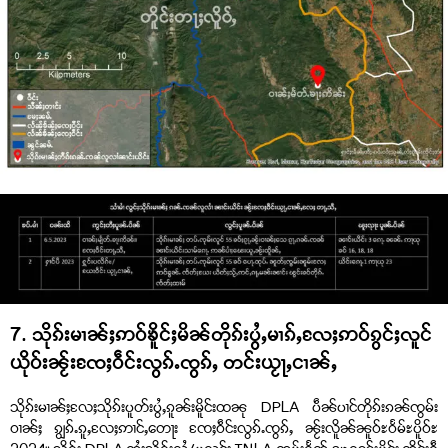
7. သိုၵ်းမၢၼ်ႈဢဝ်ၶိူင်ႈမိၼ်တိုၵ်းပွႆႇမၢၵ်ႇလႄႈဢဝ်ၵွင်ႈလူင်
ယိုဝ်းၼႂ်းၸႄႈဝဵင်းလွၵ်ႉၸွၵ်ႇ တင်းယႂႃႇငၢၼ်ႇ
သိုၵ်းမၢၼ်ႈလႄႈသိုၵ်းပူတ်းပွႆႇၵူၼ်းမိူင်းထၼု DPLA ပဵၼ်ပၢင်တိုၵ်းၵၼ်ၸွမ်း
ဝၢၼ်ႈ ၵျွၵ်ႉၵူႇလႄႈဢၢင်ႇတေႃး ၸႄႈဝဵင်းလွၵ်ႉၸွၵ်ႇ ၼႂ်းလိူၼ်ၼူဝ်ႊဝႅမ်ႊပိူဝ်ႊ