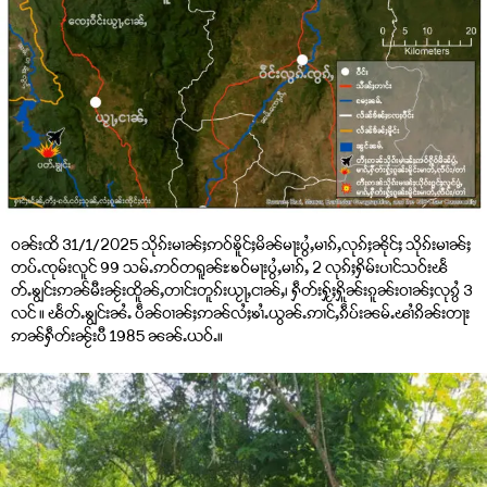
ဝၼ်းထိ 31/1/2025 သိုၵ်းမၢၼ်ႈဢဝ်ၶိူင်ႈမိၼ်မႃးပွႆႇမၢၵ်ႇလုၵ်ႈၼိုင်ႈ သိုၵ်းမၢၼ်ႈ
တပ်ႉၸုမ်းလူင် 99 သမ်ႉဢဝ်တရူၼ်ႊၶဝ်မႃးပွႆႇမၢၵ်ႇ 2 လုၵ်ႈႁိမ်းပၢင်သဝ်းၽႅ
တ်ႉၶျွင်းဢၼ်မီးၼႂ်းထိူၼ်ႇတၢင်းတူၵ်းယႂႃႇငၢၼ်ႇ၊ ႁဵတ်းႁႂ်ႈႁိူၼ်းၵူၼ်းဝၢၼ်ႈလုၵွႆ 3
လင် ။ ၽႅတ်ႉၶျွင်းၼႆႉ ပဵၼ်ဝၢၼ်ႈဢၼ်လႆႈၶၢႆႉယွၼ်ႉဢၢင်ႇၵဵပ်းၼမ်ႉၽၢႆၵိၼ်းတႃး
ဢၼ်ႁဵတ်းၼႂ်းပီ 1985 ၼၼ်ႉယဝ်ႉ။