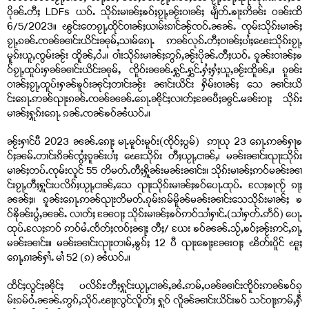
ပိုၼ်ႉတီႈ LDFs ယဝ်ႉ သိုၵ်းမၢၼ်ႈၶဝ်ႈၵႂႃႇၼႂ်းဝၢၼ်ႈ မျႅတ်ႉၶႃးဢိၼ်း ဝၼ်းထိ
6/5/2023။ ၽွင်းတေၵႂႃႇထိုင်ဝၢၼ်ႈယၢမ်းၵၢင်ၼႂ်ၸဝ်ႉၼၼ်ႉ ၸုမ်းသိုၵ်းမၢၼ်ႈ
ၵႂႃႇၵၼ်ႉၸၼ်ၼၢင်းယိင်းၼုမ်ႇသၢမ်ၵေႃႉ ဢၼ်လုၵ်ႉတီႈဝၢၼ်ႈပၢႆႈၽေးသိုၵ်းၵႂႃႇ
မူၵ်းယူႇၸွမ်းၼႂ်း ထိူၼ်ႇဝႆႉ။ ဝၢႆးသိုၵ်းမၢၼ်ႈဢွၵ်ႇၼႂ်းပိုၼ်ႉတီႈယဝ်ႉ ၵူၼ်းဝၢၼ်ႈၶ
ဝ်ၵႂႃႇထူပ်းႁၼ်ၼၢင်းယိင်းၼုမ်ႇ ၸိူဝ်းၼၼ်ႉႁွင်ႉႁွင်ႉႁႆႈႁႆႈယူႇၼႂ်းထိူၼ်ႇ။ ၵူၼ်း
ဝၢၼ်ႈၵႂႃႇထူပ်းႁၼ်ၶူဝ်းၼုင်ႈတၢင်းၼႂ်း ၼၢင်းယိင်း ႁိမ်းဝၢၼ်ႈ သေ ၼၢင်းယိ
င်းၵေႃႉဢၼ်ၺႃးၵၼ်ႉၸၼ်ၼၼ်ႉၵေႃႉၼိုင်ႈလၢတ်ႈၼႄပီႈၼွင်ႉမၼ်းဝႃႈ သိုၵ်း
မၢၼ်ႈႁူၵ်းၵေႃႉ ၵၼ်ႉၸၼ်ၶဝ်ၼႆယဝ်ႉ။
ၼႂ်းႁၢင်ပီ 2023 ၼၼ်ႉၵေႃႈ မႃႉမူဝ်းမူဝ်း(ၸိုဝ်ႈပွမ်) ဢႃယု 23 ၵေႃႉဢၼ်ႁႃၶ
ဝ်ႈၼမ်ႉတၢင်းၵိၼ်ၸွႆႈၵူၼ်းပၢႆႈ ၽေးသိုၵ်း တီႈယႂႃႇငၢၼ်ႇ၊ မၼ်းၼၢင်းၺႃးသိုၵ်း
မၢၼ်ႈတပ်ႉၸုမ်းလူင် 55 တိမတ်ႉတီႈႁိူၼ်းမၼ်းၼၢင်း။ သိုၵ်းမၢၼ်ႈဢဝ်မၼ်းၼၢ
င်းၵႂႃႇတီႈႁူင်းပလိၵ်ႈယႂႃႇငၢၼ်ႇသေ ၺႃးသိုၵ်းမၢၼ်ႈၶဝ်ပေႃႉထုပ်ႉ လႄႈၶႃၸႂ် ၵႃႈ
ၼၼ်ႈ။ ၵူၼ်းၵေႃႉဢၼ်ၺႃးတိမတ်ႉၵုမ်းၵမ်မိူၼ်မၼ်းၼၢင်းသေသိုၵ်းမၢၼ်ႈ ၶ
ဝ်ၶိုၼ်းပွႆႇၼၼ်ႉ လၢတ်ႈ ၼႄဝႃႈ သိုၵ်းမၢၼ်ႈၶဝ်ဢဝ်သၢႆႁၢင်ႉ(သၢႆႁတ်ႉဢႅဝ်) ပေႃႉ
ထုပ်ႉလႄႈဢဝ် ဢဝ်မႆႉၸႅတ်ႈၸဝ်ႈၼႃႈ တီႈ/ ယႄး ၶဝ်ၼၼ်ႉသႂ်ႇၶဝ်ႈၼႂ်းဢင်ႇၵႃႇ
မၼ်းၼၢင်း။ မၼ်းၼၢင်းၺႃးတၢမ်ႇၶွၵ်ႈ 12 ပီ ၺႃးၶေႃႈၼႄးဝႃႈ ၽိတ်းပိူင် ၽူႈ
ၵေႃႇၵၢၼ်ႁၢႆႉ မၢႆ 52 (ၵ) ၼႆယဝ်ႉ။
ထႅင်ႈလွင်ႈၼိုင်ႈ ပလိၵ်ႊတီႈႁူင်းယႂႃႇငၢၼ်ႇၼႆႉဢမ်ႇပၼ်ၼၢင်းၸိူဝ်းဢၼ်ၶဝ်ၵု
မ်းၵမ်ဝႆႉၼၼ်ႉဢွၵ်ႇသိုဝ်ႉၽႃႈလွင်လိူတ်ႈ ႁူဝ် လိူၼ်ၼၢင်းယိင်းၶဝ် သင်ဝႃႈဢမ်ႇႁဵ