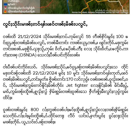
လွင်ႈသိုၵ်းမၢၼ်ႈဢဝ်ၾႆးၽဝ်ဝၢၼ်ႈမိၼ်းပလွင်ႇ
ဝၼ်းထိ 21/12/2024 သိုၵ်းမၢၼ်ႈတပ်ႉၸုမ်းလူင် 55 ဢဵၼ်ႁႅင်းမွၵ်ႈ 100 ၶ
ဝ်ႈၵႂႃႇၼႂ်းဝၢၼ်ႈမိၼ်းပလွင်ႇ ဢၼ်မီးတၢင်း ၸၢၼ်းယႂႃႇငၢၼ်ႇ။ ၽွင်းတိုၵ်ႉမႃးၸွမ်း
တၢင်းၼၼ်ႉမႃးႁိုၵ်ႉၺႃးသႂ်ႇၸုမ်း ၵႅတ်ႇၶႄပိုၼ်ႉတီႈ လႄႈ သိုၵ်းၵႅတ်ႇၶႄၸိူဝ်ႉၸၢ
တ်ႈထၼု (DSNDA) သေလႆႈပဵၼ်ပၢင်တိုၵ်းၵၼ်။
ဝၢႆးပဵၼ်ပၢင်တိုၵ်းယဝ်ႉ သိုၵ်းမၢၼ်ႈသိုပ်ႇၶဝ်ၵႂႃႇၼႂ်းဝၢၼ်ႈမိၼ်းပလွင်ႈသေ ထိုင်
မႃးၵၢင်ၼႂ်ဝၼ်းထိ 22/12/2024 မွၵ်ႈ 10 မူင်း သိုၵ်းမၢၼ်ႈဢဝ်ၾႆးၸုတ်ႇၽဝ်
ဝၢၼ်ႈမိၼ်းပလွင်ႇတင်းမူတ်း၊ ႁိူၼ်းတင်း 170 လင်လုၵွႆ။ ဝၼ်းၼၼ်ႉၵူၺ်းၼင်ႇၵ
ဝ်ႇ သိုၵ်းမၢၼ်ႈၸွမ်းဢဝ်ၶိူင်ႈမိၼ်တိုၵ်း Jet fighter လႄႈၶိူင်ႈမိၼ် မႅင်းမီႈပွႆႇ
မၢၵ်ႇၸွမ်းၼႂ်းထိူၼ်ႇႁူၺ်ႈလွႆ ႁိမ်းႁွမ်းဝၢၼ်ႈၵူၼ်းသေ ႁဵတ်းႁႂ်ႈမီးလွင်ႈလုၵွႆၸွမ်း
ထႅင်ႈ။
ၵူၼ်းဝၢၼ်ႈမွၵ်ႈ 800 လႆႈဢွၼ်ၵၼ်ပၢႆႈၶဝ်ႈထိူၼ်ႇႁူၺ်ႈလွႆလႄႈဝၢၼ်ႈႁိမ်းႁွမ်း
သေတိုၵ်ႉလႆႈပၢႆႈမူၵ်းထိူၼ်ႇဝႆႉထိုင်တေႃႈ လဵဝ် ယင်းပႆႇႁတ်းပွၵ်ႈ ၵွပ်ႈဝႃႈသိုၵ်း
မၢၼ်ႈတိုၵ်ႉ ယူႇသဝ်းဝႆႉၼႂ်းဝၢၼ်ႈ။