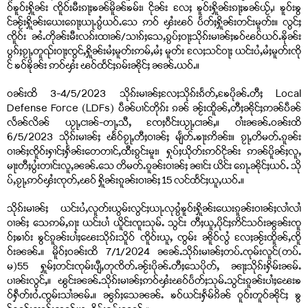
ဝ်ၶူဝ်းႁိူၼ်း ၸိူဝ်းမီးၵႃႈၶၼ်မိူၼ်ၶမ်း၊ ငိုၼ်း လႄႈ ၶူဝ်းႁိူၼ်းၵႃႈၶၼ်ယႂ်ႇ၊ ၶူဝ်းၶွ
င်ၼႂ်းႁိူၼ်းယေးၵေႃႈယႃႉၵွႆယဝ်ႉသေ ဢဝ် ၾႆးၽဝ် ပႅတ်ႈႁိူၼ်းတင်းမူတ်း။ လွင်ႈ
ၸိူဝ်း ၼႆႉတိုၼ်းမီးလၵ်းထၢၼ်/သၢၵ်ႈသေႇၵွပ်ႈဝႃႈသိုၵ်းမၢၼ်ႈၶဝ်ၽဝ်ယဝ်ႉၶိုၼ်း
ပွၵ်ႈၵႂႃႇတူၺ်းဝႃႈၸွင်ႇႁိူၼ်းမႆႈမူတ်းဢမ်ႇမႆႈ မူတ်း လႄႈသင်ဝႃႈ ယင်းပႆႇမႆႈမူတ်းၸို
င် ၶဝ်ၶိုၼ်း ဢဝ်ၾႆး ၽဝ်ထႅင်ႈၵမ်းၼိုင်ႈ ၼၼ်ႉယဝ်ႉ။
ဝၼ်းထိ 3-4/5/2023 သိုၵ်းမၢၼ်ႈလႄႈသိုၵ်းၵႅတ်ႇၶႄပိုၼ်ႉတီႈ Local
Defense Force (LDFs) ပဵၼ်ပၢင်တိုၵ်း ၵၼ် ၼႂ်းထိူၼ်ႇတီႈၼိုင်ႈဢၼ်ပဵၼ်
လႅၼ်လိၼ် ယႂႃႇငၢၼ်-တႃႇသီႇ ၸႄႈဝဵင်းယႂႃႇငၢၼ်ႇ။ ဝၢႆးၼၼ်ႉဝၼ်းထိ
6/5/2023 သိုၵ်းမၢၼ်ႈ ၽႅဝ်ၵႂႃႇတီႈဝၢၼ်ႈ မျႅတ်ႉၶႃးဢိၼ်း။ ၵႂႃႇတိမတ်ႉၵူၼ်း
ဝၢၼ်ႈၸိူဝ်းႁၢင်ႈႁႅၼ်းတေတၢင်ႇထီးၵွင်းမူး၊ ႁုပ်ႈယိုတ်းဢဝ်ငိုၼ်း ဢၼ်ပိူၼ်ႈလူႇ
မႃးတီႈပွႆးတၢင်းလူႇၼၼ်ႉသေ တိမတ်ႉၵူၼ်းဝၢၼ်ႈ ၼၢင်း ယိင်း ၵေႃႉၼိုင်ႈယဝ်ႉ သို
ပ်ႇၵႂႃႇဢဝ်ၾႆးၸုတ်ႇၽဝ် ႁိူၼ်းၵူၼ်းဝၢၼ်ႈ 15 လင်ထႅင်ႈယူႇယဝ်ႉ။
သိုၵ်းမၢၼ်ႈ ယင်းပႆႇလူတ်းယွမ်းလွင်ႈယႃႉလုၵွႆၶူဝ်းႁိူၼ်းယေးၵူၼ်းဝၢၼ်ႈလၢႆလၢႆ
ဝၢၼ်ႈ သေဢမ်ႇၵႃး ယင်းပၢႆ ယိူင်းၸူးသုမ်ႉ သွင်း တီႈယူႇပိုင်ႈဢိင်သဝ်းၼွၼ်းၸူ
ဝ်ႈၶၢဝ်း ၶွင်ၵူၼ်းပၢႆႈၽေးသိုၵ်းသိူဝ် ၸိူဝ်းယူႇ ၸွမ်း ၼိူဝ်လွႆ လႄႈၼႂ်းထိူၼ်ႇၸိူ
ဝ်းၼၼ်ႉ။ မိူဝ်ႈဝၼ်းထိ 7/1/2024 ၼၼ်ႉသိုၵ်းမၢၼ်ႈတပ်ႉၸုမ်းလူင်(တပ်ႉ
မ)55 ႁူမ်ႈတင်းၸုမ်းပျီႇတုၸိတ်ႉၼႂ်းပိုၼ်ႉတီႈသေပိုတ်ႇ ၼႃႈသိုၵ်းႁိမ်းၼမ်ႉ
ပၢၼ်းလွင်ႇ။ ၽွင်းၼၼ်ႉသိုၵ်းမၢၼ်ႈဢဝ်ၾႆးၽဝ်ပႅတ်ႈသုမ်ႉသွင်းၵူၼ်းပၢႆႈၽေးၶ
ဝ်ႁဵတ်းဝႆႉၸွမ်းသၢႆၼမ်ႉ။ ၼွၵ်ႈသေၼၼ်ႉ ၶဝ်ယင်းႁႅမ်ၵိၼ် ဝူဝ်းတူဝ်ၼိုင်ႈ ၶွ