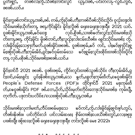
ပွတ်းႁွင်ႇ ဢၼ်လႆႈၸႂ်ႉသဵၼ်ႈတၢင်းလူင် ယႂႃႇငၢၼ်ႇ-ပင်းတလႃႉ-လွၵ်ႉၸွၵ်ႇ
ၼၼ်ႉယဝ်ႉ။
မိူဝ်ႈဢွၼ်တၢင်းယႂႃႇငၢၼ်ႇၼႆႉ ဢမ်ႇၸႂ်ႈပိုၼ်ႉတီႈဢၼ်ပဵၼ်သိုၵ်းသိူဝ်၊ ၵူၺ်းၵႃႈဝၢႆး
သိုၵ်းမၢၼ်ႈယိုတ်းဢႃႇ ၼႃႇၸိုင်ႈမိူင်း မိူဝ်ႈလိူၼ် ၾေႊၾေႃႊဝႃႊရီႊ 2021 ယဝ်ႉ
ၵူၼ်းမိူင်းယႂႃႇငၢၼ်ႇၶဝ်ၵေႃႈ လုၵ်ႉႁိုၼ်ႇသၢၼ်ၶတ်းလွင်ႈသိုၵ်းမၢၼ်ႈယို
တ်းဢႃႇၼႃႇ ၸိုင်ႈမိူင်း မိူၼ်တၢင်ႇတီႈလူၺ်ႈလၢႆးငမ်းယဵၼ်။ ၽွင်းသိုၵ်းမၢၼ်ႈ ၸႂ်ႉ
လၢႆးမိူၵ်ႈမႂ်ႈသေႁႃတိမတ်ႉၵူၼ်းမိူင်းၼၼ်ႉ ၵူၼ်းၼုမ်ႇၶဝ် ၸင်ႇ ပၢႆႈၶဝ်ႈႁႃပိုင်ႈႁူ
မ်ႈၼႂ်းပိုၼ်ႉတီႈၸုမ်းမႅၵ်ႇၵွင်ႈၶဝ်ၵုမ်းၵမ်သေ ၶဝ်ႈႁူမ်ႈလူင်းၽိုၵ်းၵၢၼ်သိုၵ်းပိူဝ်ႈ
တႃႇ လုၵ်ႉၽိုၼ်ႉသိုၵ်းမၢၼ်ႈၼၼ်ႉယဝ်ႉ။
မိူဝ်ႈၵၢင်ပီ 2021 ၼၼ်ႉ ၵူၼ်းၼုမ်ႇ ၸိူဝ်းလူင်းၵၢၼ်သွၼ်သိုၵ်း တီႈၸုမ်းမႅၵ်ႇၵွ
င်ႈၵၢင်ႇၵမ်ႈၽွင်ႈ ပွၵ်ႈၶိုၼ်းယႂႃႇငၢၼ်ႇသေ ၶွတ်ႇၽွတ်ႈၸုမ်းၵႅတ်ႇၶႄၵူၼ်းမိူင်း
People’s Defense Forces (PDF)။ ထိုင်ႁၢင်ပီ 2021 မႃးၸုမ်းၵႅ
တ်ႇၶႄၵူၼ်းမိူင်း PDF ၼႆႉတႄႇပိုတ်ႇသိုၵ်းမုတ်းတိုၵ်းတေႃးသိုၵ်းမၢၼ်ႈ၊ ၸုမ်းပျီႇ
တုၸိတ်ႉ ပႃးတင်းပလိၵ်ႊ/ယႄးၼႂ်းပိုၼ်ႉတီႈယႂႃႇငၢၼ်ႇ။
သိုၵ်းမၢၼ်ႈလုတၢႆမၢတ်ႇၸဵပ်းၼမ်မႃးသေ ၶဝ်ၸင်ႇၸႂ်ႉလၢႆးမိူၵ်ႈမႂ်ႈႁုၵ်းႁၢႆႉတွပ်ႇ
တႅၼ်းၶိုၼ်း။ ပၢင်တိုၵ်းလၢႆ ပၢင်လၢမ်းၽႄႈ ႁိမ်းဝၢၼ်ႈပႄးယိၼ်းတွင်ႇလႄႈၼႂႃး
ပၢၼ်းၵျီး ၼႂ်းၵႄႈလိူၼ် ၾေႊၾေႃႊဝႃႊရီႊ တင်းလိူၼ် မေႊ 2022။