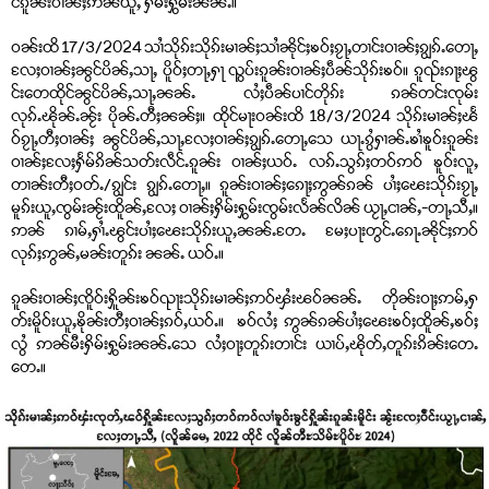
င်ၵူၼ်းဝၢၼ်ႈဢၼ်ယူႇ ႁိမ်းႁွမ်းၼၼ်ႉ။
ဝၼ်းထိ 17/3/2024 သၢႆသိုၵ်းသိုၵ်းမၢၼ်ႈသၢႆၼိုင်ႈၶဝ်ႈၵႂႃႇတၢင်းဝၢၼ်ႈၵျွၵ်ႉတေႃႇ
လႄႈဝၢၼ်ႈၼွင်ပိၼ်ႇသႃႇ ပိူဝ်ႈတႃႇႁႃ ၺွပ်းၵူၼ်းဝၢၼ်ႈပဵၼ်သိုၵ်းၶဝ်။ ၵူၺ်းၵႃႈၽွ
င်းတေထိုင်ၼွင်ပိၼ်ႇသႃႇၼၼ်ႉ လႆႈပဵၼ်ပၢင်တိုၵ်း ၵၼ်တင်းၸုမ်း
လုၵ်ႉၽိုၼ်ႉၼႂ်း ပိုၼ်ႉတီႈၼၼ်ႈ။ ထိုင်မႃးဝၼ်းထိ 18/3/2024 သိုၵ်းမၢၼ်ႈၽႅ
ဝ်ၵႂႃႇတီႈဝၢၼ်ႈ ၼွင်ပိၼ်ႇသႃႇလႄႈဝၢၼ်ႈၵျွၵ်ႉတေႃႇသေ ယႃႉၵွႆႁၢၼ်ႉၶၢႆၶူဝ်းၵူၼ်း
ဝၢၼ်ႈလႄႈႁႅမ်ၵိၼ်သတ်းလဵင်ႉၵူၼ်း ဝၢၼ်ႈယဝ်ႉ လၵ်ႉသွၵ်ႈတဝ်ဢဝ် ၶူဝ်းလူႇ
တၢၼ်းတီႈဝတ်ႉ/ၵျွင်း ၵျွၵ်ႉတေႃႇ။ ၵူၼ်းဝၢၼ်ႈၵေႃႈဢွၼ်ၵၼ် ပၢႆႈၽေးသိုၵ်းၵႂႃႇ
မူၵ်းယူႇၸွမ်းၼႂ်းထိူၼ်ႇလႄႈ ဝၢၼ်ႈႁိမ်းႁွမ်းၸွမ်းလႅၼ်လိၼ် ယႂႃႇငၢၼ်ႇ-တႃႇသီႇ။
ဢၼ် ၵၢမ်ႇႁၢႆႉၽွင်းပၢႆႈၽေးသိုၵ်းယူႇၼၼ်ႉတႄႉ မႄႈပႃးတွင်ႉၵေႃႉၼိုင်ႈဢဝ်
လုၵ်ႈဢွၼ်ႇမၼ်းတူၵ်း ၼၼ်ႉ ယဝ်ႉ။
ၵူၼ်းဝၢၼ်ႈၸိူဝ်းႁိူၼ်းၶဝ်ၺႃးသိုၵ်းမၢၼ်ႈဢဝ်ၾႆးၽဝ်ၼၼ်ႉ တိုၼ်းဝႃႈဢမ်ႇႁ
တ်းမိူဝ်းယူႇၶိုၼ်းတီႈဝၢၼ်ႈၵဝ်ႇယဝ်ႉ။ ၶဝ်လႆႈ ဢွၼ်ၵၼ်ပၢႆႈၽေးၶဝ်ႈထိူၼ်ႇၶဝ်ႈ
လွႆ ဢၼ်မီးႁိမ်းႁွမ်းၼၼ်ႉသေ လႆႈဝႃႈတူၵ်းတၢင်း ယၢပ်ႇၽိုတ်ႇတူၵ်းၵိၼ်းတေႉ
တေႉ။