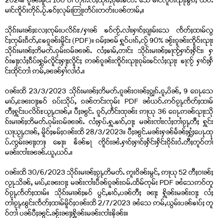
2024။ ၵူၼ်းမိူင်း 100 ပၢႆ တိုၵ်ႉလႆႈထုၵ်ႇၵုမ်းၶင်ဝႆႉ သေ မၢင်ၸိူဝ်းၺႃးၶွၵ်ႈ ယဝ်ႉ
မၢင်ၸိူဝ်းတိုၵ်ႉပႂ်ႉၶဝ်ႈလုမ်းတြႃးတႅပ်းတတ်းပၼ်တၢမ်ႇ။
သိုၵ်းမၢၼ်ႈလႄႈၸုမ်းပလိၵ်ႊ/ႁၢၼ် ၶဝ်ၸႂ်ႉလၢႆးႁၢဝ်ႈၵျၢမ်းသေ ၸႅတ်ႈထၢမ်လွ
င်ႈၸုမ်းၵႅတ်ႇၶႄၵူၼ်းမိူင်း (PDF)။ ၵမ်ႈၼမ် ႁူဝ်ပၢၵ်ႇလႂ် 90% ၼႂ်းၵူၼ်းၸိူဝ်းၺႃး
သိုၵ်းမၢၼ်ႈတိမတ်ႉၵုမ်းၵမ်ၼၼ်ႉ လႆႈၶၢမ်ႇတၢင်း သိုၵ်းမၢၼ်ႈၶႃၸႂ်ႁၢဝ်ႈႁႅင်း၊ ႁ
ဝ်းၶႃႈလႆႈၵဵပ်းႁွမ်လိူင်ႈႁႃႈလိူင်ႈ ဢၼ်ၵူၼ်းၸိူဝ်းၺႃးၵုမ်းၶင်လႆႈၺႃး ၶႃၸႂ် ႁၢဝ်ႈႁႅ
င်းထိုင်တၢႆ ဢမ်ႇၼၼ်ႁၢႆလၢႆဝႆႉ။
ဝၼ်းထိ 23/3/2023 သိုၵ်းမၢၼ်ႈတိမတ်ႉၵူၼ်းဝၢၼ်ႈၵျွၵ်ႉၵူႇပိၼ်ႇ 9 ၵေႃႉသေ
မၢပ်ႇၼႄးဝႃႈၶဝ် ၵပ်းသိုပ်ႇ ၵၼ်တင်းၸုမ်း PDF ၼႆယဝ်ႉဢဝ်ၵႂႃႇၸႅတ်ႈထၢမ်
တီႈႁူင်းပလိၵ်ႊယႂႃႇငၢၼ်ႇ။ ပီႈၼွင်ႉ ၵူဝ်ႇတဵင်းထုၼ်း ဢႃယု 36 ၵေႃႉဢၼ်ၺႃးသို
ၵ်းမၢၼ်ႈတိမတ်ႉၵုမ်းၵမ်ၼၼ်ႉ လႆႈႁပ်ႉႁူႉၶၢဝ်ႇဝႃႈ မၼ်းၸၢႆးလႆႈတၢႆၵႂႃႇတီႈ ႁူင်း
ယႃယႂႃႇငၢၼ်ႇ မိူဝ်ႈၶမ်ႈဝၼ်းထိ 28/3/2023။ ပီႈၼွင်ႉမၼ်းႁၼ်မႅၼ်ႈႁွႆႈပေႃႉထု
ပ်ႉၸွမ်းၼႃႈတႃ၊ ၶေႃး၊ ၶႅၼ်ၶႃ ၸိူဝ်းၼႆႉႁၢဝ်ႈႁၢဝ်ႈႁႅင်းႁႅင်းၵိုၵ်းဝႆႉတီႈတူဝ်တၢႆ
မၼ်းၸၢႆးၼၼ်ႉယူႇယဝ်ႉ။
ဝၼ်းထိ 30/6/2023 သိုၵ်းမၢၼ်ႈၵႂႃႇတိမတ်ႉ ဢူးဝိၼ်းမွင်ႇ ဢႃယု 52 တီႈဝၢၼ်ႈ
လႂႃႉသိၼ်ႇ မၢပ်ႇၼႄးဝႃႈ မၼ်းၸၢႆးပဵၼ်ၵူၼ်းၵမ်ႉထႅမ်ၸုမ်း PDF ၼႆသေဢဝ်တူ
ဝ်ၵႂႃႇၸႅတ်ႈထၢမ်။ သိုၵ်းမၢၼ်ႈၶဝ် ပွင်ႇၶၢဝ်ႇပၼ်တီႈ ၼႃႈ ႁိူၼ်းမၼ်းဝႃႈ လႆႈ
တၢႆၵႂႃႇၽွင်းၸႅတ်ႈထၢမ်မိူဝ်ႈဝၼ်းထိ 2/7/2023 ၼႆသေ ဢမ်ႇယွမ်းပၼ်ၶၢပ်ႈ တူ
ဝ်တၢႆ ပၼ်ပီႈၼွင်ႉၼႂ်းၼႃႈႁိူၼ်းမၼ်းၸၢႆးၶိုၼ်း။