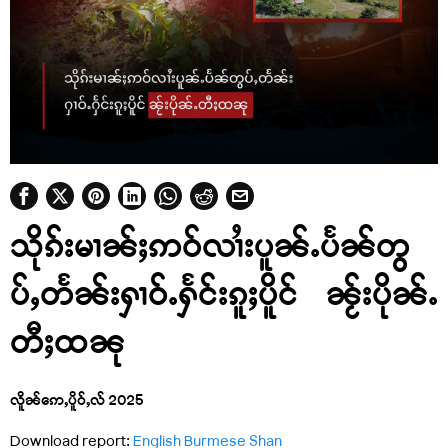
သိုၵ်းမၢၼ်ႈဢဝ်လၢႆးပူၼ်ႉပႅၼ်တွ
ပ်ႇတႅၼ်းႁၢဝ်ႉႁႅင်းၵူႈပိူင် ၼႂ်းပိုၼ်ႉ
တီႈထၼု
လိူၼ်ဢေႇပိူဝ်ႇလ် 2025
Download report:
English
Burmese
Shan