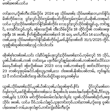
မၢၼ်ႈၼၼ်ႉယဝ်ႉ။
တင်ႈတႄႇလိူၼ်တီႊသိမ်ႊပိူဝ်ႊ 2024 မႃး သိုၵ်းမၢၼ်ႈ သိုၵ်းမၢၼ်ႈတႄႇဢဝ်ၶိူင်ႈ
မိၼ်တိုၵ်းလႄႈ ၵွင်ႈလူင်ယိုဝ်းၸွမ်းၼႂ်းပၢင်တိုၵ်းၸွမ်းၸုမ်းလုၵ်ႉၽိုၼ်ႉထၼုၶဝ်
ယဝ်ႉ။ လွင်ႈသိုၵ်းမၢၼ်ႈဢဝ်ၶိူင်ႈမိၼ်တိုၵ်း လႄႈ ၵွင်ႈလူင်ယိုဝ်းၼႂ်းၵျွၵ်ႉၵူႇ တၢင်းႁွ
င်ႇ ၸႄႈဝဵင်းလွၵ်ႉၸွၵ်ႇ ၼႂ်းၵႄႈလိူၼ် ၻီႊသိမ်ႊပိူဝ်ႊ 18 ထိုင်လိူၼ် ၸၼ်ႊၼႃႊ
ဝႃႊရီႊ 16 ၼၼ်ႉ ႁဵတ်းႁႂ်ႈမီးၵူၼ်းဝၢၼ်ႈတၢႆ 16 ၵေႃႉ မၢတ်ႇၸဵပ်း 14 သေတီႈယႂႃႇ
ငၢၼ်ႇၵေႃႈ သိုၵ်းမၢၼ်ႈဢဝ်ၶိူင်ႈမိၼ်တိုၵ်းပွႆႇမၢၵ်ႇမိူဝ်ႈဝၼ်းထိ 31/1/2025 တိူဝ်ႉ
ၺႃးႁိူၼ်းၵူၼ်းဝၢၼ်ႈလုၵွႆ လၢႆလၢႆလင်။
ၽိုၼ်ႁၢႆးငၢၼ်းၼႆႉယင်း လႆႈၵဵပ်းႁွမ်ပႃးလွင်ႈသိုၵ်းမၢၼ်ႈတပ်ႉၸုမ်းလူင် 55 သိုပ်ႇ
ပူၼ်ႉပႅၼ်ၵၼ်ႉၸၼ် တၢင်းၵႃႇမ ပႃးၸဵမ်လွင်ႈႁူမ်ႈၵၼ်ၵၼ်ႉၸၼ်ၼၢင်းယိင်းသၢ
မ်ၵေႃႉပဵၼ်ၽုင် ၼႂ်းလိူၼ်မေႊ 2023 လႄႈ ၵၼ်ႉၸၼ်ၶႃၸႂ် ၼၢင်းယိင်းဢႃယု
23 ဢၼ်ၺႃးၵုမ်းၶင်ဝႆႉၼႂ်းယႂႃႇငၢၼ်ႇသေ ဝၢႆးၼၼ်ႉၶိုၼ်းပၼ်တၢမ်ႇ တူၵ်းၶွၵ်ႈ
12 ပီ ဢဝ်တၢင်းၽိတ်းဝႃႈ ၽိတ်းပၵ်းပိူင်ၽူႈ ၵေႃႇၵၢၼ်ႁၢႆႉ။
ယွၼ်ႉသိုၵ်းမၢၼ်ႈသိုပ်ႇပူၼ်ႉပႅၼ်သုၼ်ႇလႆႈၵူၼ်းႁၢဝ်ႉႁႅင်း ပိူင်လူင်မၼ်းဢ
ဝ်ၾႆးၸုတ်ႇၽဝ်ႁိူၼ်းၵူၼ်းဝၢၼ်ႈသေ မီးၵူၼ်းပၢႆႈ ၽေးပၢႆႈၶဝ်ႈၼႂ်းထိူၼ်ႇဝဵင်းယႂႃႇ
ငၢၼ်ႇမွၵ်ႈ 1,000။ မၢင်ၸိူဝ်းၵမ်းၵမ်းလႆႈပၢႆႈလၢႆပွၵ်ႈ ယွၼ်ႉသိုၵ်းမၢၼ်ႈပိုတ်ႇၼႃႈ
သိုၵ်း ၼၼ်ႉ ယဝ်ႉ။ ပဵၵ်ႉသမ်ႉလႆႈႁူပ်ႉၺႃးတၢင်းတုၵ်ႉယၢၵ်ႈတၢၼ်ႇလႂ်ၵေႃႈ ၵူၼ်း
ပၢႆႈၽေးၶဝ် ဢမ်ႇပေႃးလႆႈႁပ်ႉတၢင်းၸွႆႈထႅမ်တီႈလႂ်။