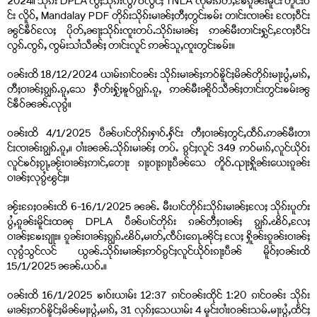
2024။ သိုၵ်း DPLA ၸွႆႈသိုၵ်းလွႆ/ပလွင်ႈ TNLA ၸုမ်းၵႅတ်ႇၶႄၵူၼ်းမိူင်း တိူင်းဝဵ
င်း လိူဝ်ႇ Mandalay PDF တိုၵ်းသိုၵ်းမၢၼ်ႈတီႈတွင်းၶမ်း တၢင်းၸၢၼ်း ၸႄႈဝဵင်း
ၼွင်ၶဵဝ်လႄႈ ပိုတ်ႇၼႃႈသိုၵ်းၸူးတပ်ႉသိုၵ်းမၢၼ်ႈ ဢၼ်မီးတၢင်းႁွင်ႇၸႄႈဝဵင်း
လွၵ်ႉၸွၵ်ႇ ၸွမ်းသၢႆသဵၼ်ႈ တၢင်းလူင် ဢၼ်သူႇၸူးတွင်းၶမ်း။
ဝၼ်းထိ 18/12/2024 ယၢမ်းၵၢင်ဝၼ်း သိုၵ်းမၢၼ်ႈဢဝ်ၶိူင်ႈမိၼ်တိုၵ်းမႃးပွႆႇမၢၵ်ႇ
တီႈဝၢၼ်ႈၵျွၵ်ႉၵူႇသေ ႁဵတ်းႁႂ်ႈၶူဝ်ၵျွၵ်ႉၵူႇ ဢၼ်မီးၼိူဝ်သဵၼ်ႈတၢင်းတွင်းၶမ်းၼွ
င်ၶဵဝ်ၼၼ်ႉလုၵွႆ။
ဝၼ်းထိ 4/1/2025 ပဵၼ်ပၢင်တိုၵ်းႁၢဝ်ႉႁႅင်း တီႈဝၢၼ်ႈတွင်ႇထဵၵ်ႉဢၼ်မီးတၢ
င်းၸၢၼ်းၵျွၵ်ႉၵူႇ။ ဝၢႆးၼၼ်ႉသိုၵ်းမၢၼ်ႈ တပ်ႉ ၵွင်ႈလူင် 349 ဢဝ်မၢၵ်ႇလူင်ယိုဝ်း
လူင်ၶဝ်ႈၵႂႃႇၼႂ်းဝၢၼ်ႈဢၢင်ႇတေႃး ၵႃႈဝႃႈၵႃႈပဵၼ်သေ တိူဝ်ႉၺႃးႁိူၼ်းယေးၵူၼ်း
ဝၢၼ်ႈလုၵွႆၽွင်ႈ။
ၼႂ်းၵႄႈဝၼ်းထိ 6-16/1/2025 ၼၼ်ႉ မီးပၢင်တိုၵ်းသိုၵ်းမၢၼ်ႈလႄႈ သိုၵ်းပူတ်း
ပွႆႇၵူၼ်းမိူင်းထၼု DPLA ပဵၼ်ပၢင်တိုၵ်း ၵၼ်တီႈဝၢၼ်ႈ ၵျွၵ်ႉၽိဝ်ႇလႄႈ
ဝၢၼ်ႈၶႄးၵျႃး။ ၵူၼ်းဝၢၼ်ႈၵျွၵ်ႉၽိဝ်ႇမၢတ်ႇၸဵပ်းၵေႃႉၼိုင်ႈ လႄႈ ႁိူၼ်းၵူၼ်းဝၢၼ်ႈ
လုၵွႆသွင်လင် ယွၼ်ႉသိုၵ်းမၢၼ်ႈဢဝ်ၵွင်ႈလူင်ယိုဝ်းၵႃႈပဵၼ် မိူဝ်ႈဝၼ်းထိ
15/1/2025 ၼၼ်ႉယဝ်ႉ။
ဝၼ်းထိ 16/1/2025 ၶၢဝ်းယၢမ်း 12:37 ၵၢင်ဝၼ်းထိုင် 1:20 ၵၢင်ဝၼ်း သိုၵ်း
မၢၼ်ႈဢဝ်ၶိူင်ႈမိၼ်မႃးပွႆႇမၢၵ်ႇ 31 လုၵ်ႈသေယၢမ်း 4 မူင်းဝၢႆးဝၼ်းသမ်ႉမႃးပွႆႇထႅင်ႈ