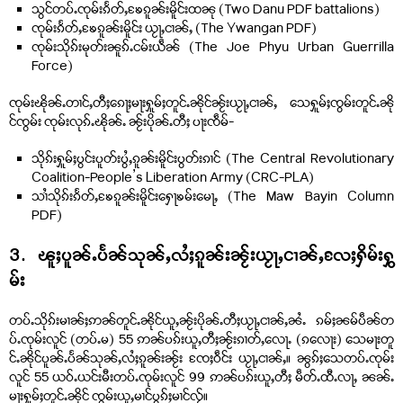
သွင်တပ်ႉၸုမ်းၵႅတ်ႇၶႄၵူၼ်းမိူင်းထၼု (Two Danu PDF battalions)
ၸုမ်းၵႅတ်ႇၶႄၵူၼ်းမိူင်း ယႂႃႇငၢၼ်ႇ (The Ywangan PDF)
ၸုမ်းသိုၵ်းမုတ်းၼူၵ်ႉငမ်းယဵၼ် (The Joe Phyu Urban Guerrilla
Force)
ၸုမ်းၽိုၼ်ႉတၢင်ႇတီႈၵေႃႈမႃးႁူမ်ႈတူင်ႉၼိုင်ၼႂ်းယႂႃႇငၢၼ်ႇ သေႁူမ်ႈၸွမ်းတူင်ႉၼို
င်ၸွမ်း ၸုမ်းလုၵ်ႉၽိုၼ်ႉ ၼႂ်းပိုၼ်ႉတီႈ ပႃးၸဵမ်-
သိုၵ်းႁူမ်ႈပွင်းပူတ်းပွႆႇၵူၼ်းမိူင်းပွတ်းၵၢင် (The Central Revolutionary
Coalition-People’s Liberation Army (CRC-PLA)
သၢႆသိုၵ်းၵႅတ်ႇၶႄၵူၼ်းမိူင်းႁေႃၶမ်းမေႃႇ (The Maw Bayin Column
PDF)
3. ၽူႈပူၼ်ႉပႅၼ်သုၼ်ႇလႆႈၵူၼ်းၼႂ်းယႂႃႇငၢၼ်ႇလႄႈႁိမ်းႁွ
မ်း
တပ်ႉသိုၵ်းမၢၼ်ႈဢၼ်တူင်ႉၼိုင်ယူႇၼႂ်းပိုၼ်ႉတီႈယႂႃႇငၢၼ်ႇၼႆႉ ၵမ်ႈၼမ်ပဵၼ်တ
ပ်ႉၸုမ်းလူင် (တပ်ႉမ) 55 ဢၼ်ပၵ်းယူႇတီႈၼႂ်းၵၢတ်ႇလေႃႉ (ၵလေႃး) သေမႃးတူ
င်ႉၼိုင်ပူၼ်ႉပႅၼ်သုၼ်ႇလႆႈၵူၼ်းၼႂ်း ၸႄႈဝဵင်း ယႂႃႇငၢၼ်ႇ။ ၼွၵ်ႈသေတပ်ႉၸုမ်း
လူင် 55 ယဝ်ႉယင်းမီးတပ်ႉၸုမ်းလူင် 99 ဢၼ်ပၵ်းယူႇတီႈ မဵတ်ႉထီႉလႃႇ ၼၼ်ႉ
မႃးႁူမ်ႈတူင်ႉၼိုင် ၸွမ်းယူႇမၢင်ပွၵ်ႈမၢင်လႂ်။