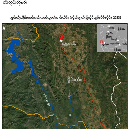
တ်းၸွမ်းၸႂ်ၶဝ်။