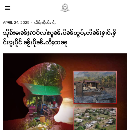
APRIL 24, 2025
လိၵ်ႈၽိုၼ်ၶၢဝ်ႇ
သိုၵ်းမၢၼ်ႈဢဝ်လၢႆးပူၼ်ႉပႅၼ်တွပ်ႇတႅၼ်းႁၢဝ်ႉႁႅ
င်းၵူႈပိူင် ၼႂ်းပိုၼ်ႉတီႈထၼု