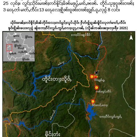
25 လုၵ်ႈ။ လွင်ႈသိုၵ်းမၢၼ်ႈဢဝ်ၶိူင်ႈမိၼ်မႃးပွႆႇမၢၵ်ႇၼၼ်ႉ တိူဝ်ႉၺႃးၵူၼ်းဝၢၼ်ႈ
3 ၵေႃႉတၢႆ မၢတ်ႇၸဵပ်း 13 ၵေႃႉလႄႈႁိူၼ်းၵူၼ်းဝၢၼ်ႈၵျွၵ်ႉၵူႇလုၵွႆ 8 လင်။