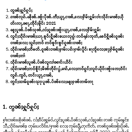
တွၼ်ႈႁူဝ်ႁုပ်ႈ
ၵၢၼ်လုၵ်ႉၽိုၼ်ႉၼႂ်းပိုၼ်ႉတီႈယႂႃႇငၢၼ်ႇလႄႈႁိမ်းႁွမ်းဝၢႆးသိုၵ်းမၢၼ်ႈယို
တ်းဢႃႇၼႃႇၸိုင်ႈမိူင်း 2021
ၽူႈပူၼ်ႉပႅၼ်သုၼ်ႇလႆႈၵူၼ်းၼႂ်းယႂႃႇငၢၼ်ႇလႄႈႁိမ်းႁွမ်း
လွင်ႈသိုၵ်းမၢၼ်ႈယႃႉၶူဝ်းႁိူၼ်းယေးလုၵွႆ၊ ဢဝ်ၾႆးၸုတ်ႇၽဝ်ႁိူၼ်းၵူၼ်း
ဝၢၼ်ႈလႄႈ သွၵ်ႈတဝ် ဢဝ်ၶူဝ်းၶွင်ၵူၼ်းဝၢၼ်ႈ
သိုၵ်းမၢၼ်ႈတိမတ်ႉၵူၼ်းဝၢၼ်ႈႁၢမ်းပၵ်းႁၢမ်းပိူင်၊ ၶႃၸႂ်လႄႈၶႃႈႁႅမ်ၵူၼ်း
ဝၢၼ်ႈတၢႆ
သိုၵ်းမၢၼ်ႈပူၼ်ႉပႅၼ်လူလၢႆၼၢင်းယိင်း
သိုၵ်းမၢၼ်ႈဢဝ်ၶိူင်ႈမိၼ်တိုၵ်းပွႆႇမၢၵ်ႇလႄႈဢဝ်ၵွင်ႈလူင်ယိုဝ်းၼႂ်းၸႄႈဝဵင်း
လွၵ်ႉၸွၵ်ႇ တင်းယႂႃႇငၢၼ်ႇ
တွင်ႈထၢမ်ၵူၼ်းၺႃးပူၼ်ႉပႅၼ်လႄႈၽူႈႁၼ်တၢမ်တႃ
1. တွၼ်ႈႁူဝ်ႁုပ်ႈ
ႁၢႆးငၢၼ်းၽိုၼ်ၼႆႉ လႆႈၵဵပ်းႁွမ်ဝႆႉလွင်ႈပူၼ်ႉပႅၼ်သုၼ်ႇလႆႈၵူၼ်း ဢၼ် ၸုမ်းၶွင်ႊ
သီႇသိုၵ်းမၢၼ်ႈ၊ ၸုမ်းပလိၵ်ႊ/ႁၢၼ် လႄႈ ၸုမ်းပျီႇတုၸိတ်ႉ ဢၼ်ၵူၼ်းၼႂ်းပိုၼ်ႉ