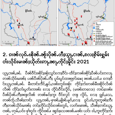
2. ၵၢၼ်လုၵ်ႉၽိုၼ်ႉၼႂ်းပိုၼ်ႉတီႈယႂႃႇငၢၼ်ႇလႄႈႁိမ်းႁွမ်း
ဝၢႆးသိုၵ်းမၢၼ်ႈယိုတ်းဢႃႇၼႃႇၸိုင်ႈမိူင်း 2021
ယႂႃႇငၢၼ်ႇၼႆႉ ပဵၼ်ဝဵင်းၼိုင်ႈၼႂ်းသွင်ၸႄႈဝဵင်း-ထႅင်ႈဢၼ်ၼိုင်ႈပဵၼ်ပင်းတလႃႉ
ဢၼ်သိုၵ်းမၢၼ်ႈ ပၼ်ပဵၼ်ပိုၼ်ႉတီႈ ပူၵ်းပွင်ထၼုႁင်းၶေႃ ၼၼ်ႉယဝ်ႉ။ ၸႄႈဝဵ
င်းယႂႃႇငၢၼ်ႇၼႆႉ မီးတၢင်းၸဵင်ႇၶွပ်ႇဝၼ်းတူၵ်းၼႂ်း ၸိုင်ႈတႆးဢၼ်မီးၼိူဝ်လႅၼ်
လိၼ် ၸိုင်ႈတႆးပွတ်းၸၢၼ်း လႄႈ တိူင်းဝဵင်းလိူဝ်ႇ (မၢၼ်းတလေး) ၸၢပ်ႈၵၼ်။
ပဵၼ်ပိုၼ်ႉတီႈၼႃႈလိၼ် ဢၼ်ၶဝ်ႈၸူး ဝဵင်းလူင် တႃႈ လိူဝ်ႇ လႄႈ ၵျွၵ်ႇသေႇ
ဢၼ်ၸႂ်ႉသဵၼ်ႈတၢင်း ယႂႃႇငၢၼ်ႇ-ႁၢၼ်ႇမျိၼ်ႉမူဝ်ႇလႄႈ ၵွင်ႉၵၢႆႇၸူးတူၼ်ႈတီး
တီႈဢၼ်သိုၵ်းမၢၼ်ႈ တင်ႈတိူင်းသိုၵ်းဝၼ်းဢွၵ်ႇ လတ်းၽၢၼ်ႇ သဵၼ်ႈတၢင်းယႂႃႇ
ငၢၼ်ႇ-ဢုမ်ႇပဝ်း-ႁၢႆးဝူဝ်း ၸိူဝ်းၼႆႉ။ ၼွၵ်ႈသေၼၼ်ႉမၼ်း ယင်း ၵၢႆႇၸူးၸိုင်ႈတႆး