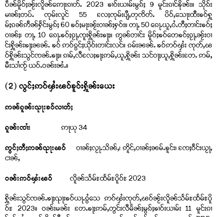
ပဵၼ်မိူဝ်ႈၼႂ်းလိူၼ်ဢေႃးၵၢတ်ႉ 2023 ၶၢဝ်းယၢမ်းမွၵ်ႈ 9 မူင်းၵၢင်ၶိုၼ်း။ သိုၵ်း
မၢၼ်ႈတပ်ႉ ၸုမ်းလူင် 55 လႄႈၸုမ်းပျီႇတုၸိတ်ႉ ပိဝ်ႇသေႃးထီးၶဝ်ႁူ
မ်ႈၵၼ်ဢဵၼ်ႁႅင်းမွၵ်ႈ 60 ၶဝ်ႈမႃးၼႂ်းဝၢၼ်ႈႁဝ်း။ တႃႇ 50 ၵေႃႉယူႇဝႆႉတီႈတၢင်းၶဝ်ႈ
ဝၢၼ်ႈ၊ တႃႇ 10 ၵေႃႉၶဝ်ႈၵႂႃႇၸူးႁိူၼ်းၶႃႈ။ ဢွၼ်တၢင်း မိူဝ်ႈၶဝ်တေၶဝ်ႈၵႂႃႇၼႂ်းဝၢ
င်းႁိူၼ်းၶႃႈၼၼ်ႉ ၶဝ် ဢဝ်ၵွင်ႈယိုဝ်းတၢင်းလင်။ ၵမ်းၼၼ်ႉ ၶဝ်ဢဝ်ၾႆး ၸုတ်ႇၽ
ဝ်ႁိူၼ်းသွင်ၸၼ်ႉၶႃႈ။ ၵၢမ်ႇလီလႄႈၶႃႈဢမ်ႇယူႇႁိူၼ်း သင်ဝႃႈယူႇႁိူၼ်းတႄႉ ဢမ်ႇ
မီးသၢႆၸႂ် ယဝ်ႉဝၼ်းၼႆႉ။
(2) လွင်ႈဢဝ်ၾႆးၽဝ်ၶူဝ်းႁိူၼ်းယေး
ဢၼ်ၵူၼ်းၺႃးၶဝ်လၢတ်ႈ
ၵူၼ်းၸၢႆး
ဢႃယု 34
ဢွင်ႈတီႈဢၼ်ၺႃးၽဝ်
ဝၢၼ်ႈလႂႃႉသိၼ်ႇ၊ ဢိူင်ႇဝၢၼ်ႈၼမ်ႉၶူင်း၊ ၸႄႈဝဵင်းယႂႃႇ
ငၢၼ်ႇ
ဝၼ်းဢဝ်ၾႆးၽဝ်
လိူၼ်သႅမ်ႊထႅမ်ႊပိူဝ်ႊ 2023
ႁိူၼ်းသွင်ၸၼ်ႉၶႃႈၺႃးၶဝ်ယႃႉၵွႆသေ ဢဝ်ၾႆးၸုတ်ႇၽဝ်ၼႂ်းလိူၼ်သႅမ်ႊထႅမ်ႊပိူ
ဝ်ႊ 2023။ ဝၼ်းမၼ်း တႄႉၶႃႈဢမ်ႇတွင်းလီမႅၼ်ႈမွၵ်ႈၶၢဝ်းယၢမ်း 11 မူင်းၵၢ