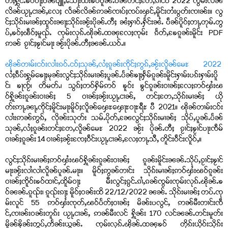
တီႈႁွင်ႉၶဝ်ဝႃႈပဵၼ်ပျူႇသေႃးထီးၶဝ်ပူၼ်ႉပႅၼ်တင်ႈတႄႇၵၢင်ပီ 2022 ၸွမ်းလႅၼ်
လိၼ်ယႂႃႇငၢၼ်ႇလႄႈ လႅၼ်လိၼ်ဢၼ်ၸၢပ်ႈၸပ်းၾင်ႇမိူင်းတႆးပွတ်းၸၢၼ်း။ လွ
င်ႈသိုၵ်းမၢၼ်ႈထူဝ်းၼႃႈသိုၵ်းၼႂ်းပိုၼ်ႉတီႈ ၼႆႈႁၢဝ်ႉႁႅင်းၼႆႉ ပဵၼ်ပိူဝ်ႈတႃႇတုမ်ႉတွ
ပ်ႇၶဝ်ႈၽဵဝ်ႈမူၺ်ႉ ၸုမ်းလုၵ်ႉၽိုၼ်ႉထၼုလႄႈၸုမ်း ၵႅတ်ႇၶႄၵူၼ်းမိူင်း PDF
ဢၼ် ၵႂၢင်ႈၶႂၢင်မႃး ၼႂ်းပိုၼ်ႉတီႈၼၼ်ႉယဝ်ႉ။
ၽိုၼ်တၢမ်းငဝ်းလၢႆးၵဝ်ႉငဝ်ႈသုၼ်ႇလႆႈၵူၼ်းၸိုင်ႈဢွၵ်ႇၼႂ်းလိူၼ်မေႊ 2022
လႆႈၵဵပ်းႁွမ်ၶေႃႈမုၼ်းလွင်ႈသိုၵ်းမၢၼ်ႈပူၼ်ႉပႅၼ်ၶႃႈႁႅမ်ၵူၼ်းမိူင်းႁၢမ်းပၵ်းႁၢမ်းပိူ
င်၊ ၶႃၸႂ်၊ တိမတ်ႉ၊ သွၵ်ႈတဝ်ႁိမ်ဢဝ် ၶူဝ်း ၶွင်ၵူၼ်းဝၢၼ်ႈလႄႈဢဝ်ၾႆးၽ
ဝ်ႁိူၼ်းၵူၼ်းဝၢၼ်ႈ 5 ဝၢၼ်ႈၼႂ်းယႂႃႇငၢၼ်ႇ တင်ႈတႄႇသိုၵ်းမၢၼ်ႈ ယို
တ်းဢႃႇၼႃႇၸိုင်ႈမိူင်းမႃးမိူဝ်ႈလိူၼ်ၾေႊၾေႃႊဝႃႊရီႊ ပီ 2021။ ၽိုၼ်တၢမ်းငဝ်း
လၢႆးဢၼ်ဢွၵ်ႇ လိုၼ်းသုတ်း သမ်ႉပိုတ်ႇၼႄလွင်ႈသိုၵ်းမၢၼ်ႈ သိုပ်ႇပူၼ်ႉပႅၼ်
သုၼ်ႇလႆႈၵူၼ်းတင်ႈတႄႇလိူၼ်မေႊ 2022 ၼႂ်း ပိုၼ်ႉတီႈ ၵႂၢင်ႈၶႂၢင်ပႃးၸဵမ်
ဝၢၼ်ႈၵူၼ်း 14 ဝၢၼ်ႈၼႂ်းၸႄႈဝဵင်းယႂႃႇငၢၼ်ႇလႄႈတႃႇသီႇ တိူင်းဝဵင်းလိူဝ်ႇ။
လွင်ႈသိုၵ်းမၢၼ်ႈဢဝ်ၾႆးၽဝ်ႁိူၼ်းၵူၼ်းဝၢၼ်ႈ ၵူၼ်းမိူင်းၼၼ်ႉသိုပ်ႇၵႂၢင်ႈၶႂၢင်
မႃးၼႂ်းလၢႆလၢႆလိူၼ်ပူၼ်ႉမႃး။ မိူဝ်ႈဢွၼ်တၢင်း သိုၵ်းမၢၼ်ႈဢဝ်ၾႆးၽဝ်ၵူၼ်း
ဝၢၼ်ႈၸိူဝ်းၶဝ်ထၢင်ႇထိူမ်ဝႃႈ မီးလွင်ႈၵွင်ႉၵၢႆႇၵၼ်ၸွမ်းၸုမ်းလုၵ်ႉၽိုၼ်ႉၶ
ဝ်ၼၼ်ႉၵူၺ်း၊ ၵူၺ်းၵႃႈ မိူဝ်ႈဝၼ်းထိ 22/12/2022 ၼၼ်ႉ သိုၵ်းမၢၼ်ႈ တပ်ႉၸု
မ်းလူင် 55 ဢဝ်ၾႆးၸုတ်ႇၽဝ်ပႅတ်ႈဝၢၼ်ႈ မိၼ်းပလွင်ႇ ဢၼ်မီးတၢင်းၸဵ
င်ႇၸၢၼ်းဝၼ်းတူၵ်း ယႂႃႇငၢၼ်ႇ ဢၼ်မီးလင် ႁိူၼ်း 170 လင်ၼၼ်ႉတင်းမူတ်း
မိူၼ်ၶိုၼ်းတွပ်ႇတႅၼ်းယွၼ်ႉ ၸုမ်းလုၵ်ႉၽိုၼ်ႉထၼုၶဝ် တိုၵ်းယိုဝ်းသိုၵ်း