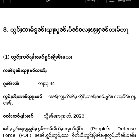
8. တွင်ႈထၢမ်ၵူၼ်းၺႃးပူၼ်ႉပႅၼ်လႄႈၽူႈႁၼ်တၢမ်တႃ
(1) လွင်ႈဢဝ်ၾႆးၽဝ်ၶူဝ်းႁိူၼ်းယေး
ဢၼ်ၵူၼ်းၺႃးၶဝ်လၢတ်ႈ
ၵူၼ်းၸၢႆး
ဢႃယု 34
ဢွင်ႈတီႈဢၼ်ၺႃးၽဝ်
ဝၢၼ်ႈလႂႃႉသိၼ်ႇ၊ ဢိူင်ႇဝၢၼ်ႈၼမ်ႉၶူင်း၊ ၸႄႈဝဵင်းယႂႃႇ
ငၢၼ်ႇ
ဝၼ်းဢဝ်ၾႆးၽဝ်
လိူၼ်ဢေႃးၵၢတ်ႉ 2023
ၶၢဝ်ႇလွင်ႈၶႃႈၵႂႃႇႁူမ်ႈၸွမ်းၸုမ်းၵႅတ်ႇၶႄၵူၼ်းမိူင်း (People’s Defense
Force (PDF) ၼၼ်ႉႁူဝ်ႈဢွၵ်ႇသေ ႁဵတ်းမီးလွင်ႈၶိုၼ်းမႃးတွပ်ႇတႅၼ်းၵၼ်။