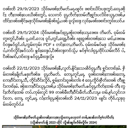
ဝၼ်းထိ 29/9/2023 သိုၵ်းမၢၼ်ႈတိမတ်ႉမႃႉၽူဝ်း ၼၢင်းယိင်းပႃးတွင်ႉၵေႃႉၼို
င်ႈ တီႈဝၢၼ်ႈပႄးယိၼ်းတွင်ႇ သေဢဝ် ၵႂႃႇၸႅတ်ႈထၢမ်တီႈႁူင်းပလိၵ်ႊယႂႃႇငၢၼ်ႇ။
ထႅင်ႈဝၼ်းၼိုင်ႈမႃးသိုၵ်းမၢၼ်ႈၶိုၼ်းပွႆႇပၼ် ၵူၺ်းၵႃႈ လုၵ်ႈမၼ်းၼၢင်းတူၵ်းယဝ်ႉ။
ဝၼ်းထိ 29/5/2024 သိုၵ်းမၢၼ်ႈၶဝ်ႈၵႂႃႇၼႂ်းဝၢၼ်ႈယႃႉၼႄး၊ တိမတ်ႉ ၵုမ်းၵမ်
ဢူးဢွင်ႇဝိၼ်း ပူႇၵၢင်ႉလႄႈ ၵူဝ်ႇဢွင်ႇၵျေႃႇဝိၼ်း ၽူႈၵွၼ်းဝၢၼ်ႈသေ မၢပ်ႇၼႄးၶ
ဝ်ဝႃႈၶဝ်ၵွင်ႉၵၢႆႇၸွမ်းၸုမ်း PDF ။ တင်ႈတႄႇတိမတ်ႉ ၵုမ်းၵမ်ၶဝ်မႃး သိုၵ်းမၢၼ်ႈ
ပႆႇဢဝ်လိူင်ႈၶဝ်သင်၊ ၶွၵ်ႈၵေႃႈပႆႇငိၼ်းဝႃႈဢဝ်သႂ်ႇ၊ ၶဝ်ႁၢႆလၢႆၵႂႃႇထိုင်ယၢမ်းလဵဝ် ပႆႇ
ငိၼ်းၶၢဝ်ႇငၢဝ်းဝႃႈ ၶဝ်ၵႂႃႇမီးၵႃႈလႂ်။
ဝၼ်းထိ 22/11/2023 သိုၵ်းမၢၼ်ႈၶီႇလူတ်ႉၶိူင်ႈသေၽႅဝ်ၵႂႃႇတီႈ ႁူင်းၸၢၵ်ႈမႆႉ ႁိ
မ်းဝၢၼ်ႈမျႅတ်ႉၶႃးဢိၼ်း။ ၵႂႃႇတိမတ်ႉ တေႃႇဢူင်ႇမႃႇ ၵူၼ်းဝၢၼ်ႈတၢၼ်းတေႃႇ
ၸႄႈဝဵင်းတႃႇသီႇ တိူင်းဝဵင်းလိူဝ်ႇ ႁူမ်ႈတင်းၵူၼ်းၸၢႆး 4 ၵေႃႉၸိူဝ်းႁဵတ်းၵၢၼ် တီႈႁူ
င်းၸၢၵ်ႈမႆႉ ၼႂ်းၸႄႈဝဵင်းယႂႃႇငၢၼ်ႇ။ သိုၵ်းမၢၼ်ႈတိမတ်ႉၶဝ်ၵႂႃႇၸႅတ်ႈထၢမ် တီႈ ဢွ
င်ႈၸႅတ်ႈထၢမ် တပ်ႉၸုမ်းလူင် 99 ဢၼ်မီးတီႈဝဵင်းမဵတ်ႉထီႉလႃႇ။ ၵၢမ်ႇႁၢႆႉလူင်လၢ
င်တႄႉ တေႃႇ ဢူင်ႇမႃႇ လႆႈတၢႆၵႂႃႇၼႂ်းဝၼ်းထိ 24/11/2023 ၽွင်း တိုၵ်ႉၺႃးၵု
မ်းၵမ်တူဝ်ဝႆႉ။