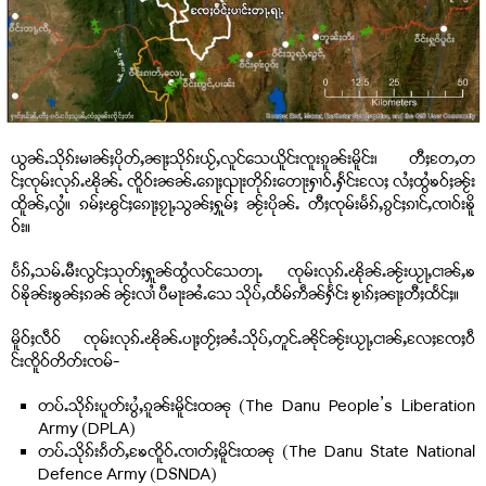
ယွၼ်ႉသိုၵ်းမၢၼ်ႈပိုတ်ႇၼႃႈသိုၵ်းယႂ်ႇလူင်သေယိူင်းၸူးၵူၼ်းမိူင်း၊ တီႈတႄႇတ
င်ႈၸုမ်းလုၵ်ႉၽိုၼ်ႉ ၸိူဝ်းၼၼ်ႉၵေႃႈၺႃးတိုၵ်းတေႃးႁၢဝ်ႉႁႅင်းလႄႈ လႆႈထွႆၶဝ်ႈၼႂ်း
ထိူၼ်ႇလွႆ။ ၵမ်ႈၽွင်ႈၵေႃႈၵႂႃႇသွၼ်ႈႁူမ်ႈ ၼႂ်းပိုၼ်ႉ တီႈၸုမ်းမႅၵ်ႇၵွင်ႈၵၢင်ႇၸၢဝ်းၶိူ
ဝ်း။
ပႅၵ်ႇသမ်ႉမီးလွင်ႈသုတ်ႈႁူၼ်ထွႆလင်သေတႃႉ ၸုမ်းလုၵ်ႉၽိုၼ်ႉၼႂ်းယႂႃႇငၢၼ်ႇၶ
ဝ်ၶိုၼ်းၶွၼ်ႈၵၼ် ၼႂ်းလၢႆ ပီမႃးၼႆႉသေ သိုပ်ႇထႅမ်ဢဵၼ်ႁႅင်း ၶႂၢၵ်ႈၼႃႈတီႈထႅင်ႈ။
မိူဝ်ႈလဵဝ် ၸုမ်းလုၵ်ႉၽိုၼ်ႉပႃႈတႂ်ႈၼႆႉသိုပ်ႇတူင်ႉၼိုင်ၼႂ်းယႂႃႇငၢၼ်ႇလႄႈၸႄႈဝဵ
င်းၸိူဝ်တိတ်းၸမ်-
တပ်ႉသိုၵ်းပူတ်းပွႆႇၵူၼ်းမိူင်းထၼု (The Danu People’s Liberation
Army (DPLA)
တပ်ႉသိုၵ်းၵႅတ်ႇၶႄၸိူဝ်ႉၸၢတ်ႈမိူင်းထၼု (The Danu State National
Defence Army (DSNDA)