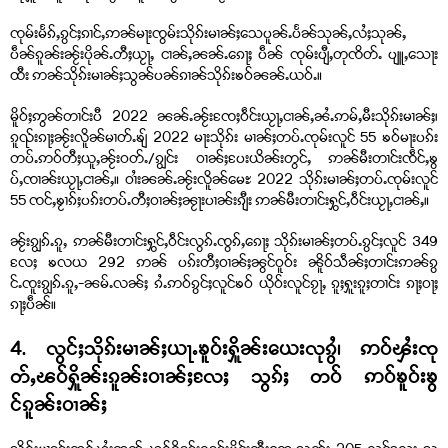
ၸုမ်းမႅၵ်ႇၵွင်ႈၵၢင်ႇဢၼ်မႃးၸွမ်းသိုၵ်းမၢၼ်ႈသေပူၼ်ႉပႅၼ်သုၼ်ႇလႆႈသုၼ်ႇ
ပဵၼ်ၵူၼ်းၼႂ်းပိုၼ်ႉတီႈယႂႃႇ ငၢၼ်ႇၼၼ်ႉၵေႃႈ ပဵၼ် ၸုမ်းပျီႇတုၸိတ်ႉ ပျူႇသေႃး
ထီး ဢၼ်သိုၵ်းမၢၼ်ႈသွၼ်ပၼ်ၵၢၼ်သိုၵ်းၶဝ်ၼၼ်ႉယဝ်ႉ။
မိူဝ်ႈဢွၼ်တၢင်းပီ 2022 ၼၼ်ႉၼႂ်းၸႄႈဝဵင်းယႂႃႇငၢၼ်ႇၼႆႉဢမ်ႇမီးသိုၵ်းမၢၼ်ႈ၊
ၵူၺ်းၵႃႈၼႂ်းလိူၼ်မၢတ်ႉၶျ် 2022 မႃးသိုၵ်း မၢၼ်ႈတပ်ႉၸုမ်းလူင် 55 ၶဝ်မႃးပၵ်း
တပ်ႉဢဝ်တီႈယူႇၼႂ်းဝတ်ႉ/ၵျွင်း ဝၢၼ်ႈပႄးယိၼ်းတွင်ႇ ဢၼ်မီးတၢင်းၸဵင်ႇၶွ
ပ်ႇၸၢၼ်းယႂႃႇငၢၼ်ႇ။ ဝၢႆးၼၼ်ႉၼႂ်းလိူၼ်မေႊ 2022 သိုၵ်းမၢၼ်ႈတပ်ႉၸုမ်းလူင်
55 ၸင်ႇၶႂၢၵ်ႈပၵ်းတပ်ႉတီႈဝၢၼ်ႈၼႂႃးပၢၼ်းၵျီး ဢၼ်မီးတၢင်းႁွင်ႇဝဵင်းယႂႃႇငၢၼ်ႇ။
ၼႂ်းၵျွၵ်ႉၵူႇ ဢၼ်မီးတၢင်းႁွင်ႇဝဵင်းလွၵ်ႉၸွၵ်ႇၵေႃႈ သိုၵ်းမၢၼ်ႈတပ်ႉၵွင်ႈလူင် 349
လႄႈ ၶလယ 292 ဢၼ် ပၵ်းတီႈဝၢၼ်ႈၼွင်ဝူဝ်း ၼိူဝ်သဵၼ်ႈတၢင်းဢၼ်ၵွ
င်ႉၸူးၵျွၵ်ႉၵူႇ-ၼမ်ႉလၼ်ႈ ၵႆႉဢဝ်ၵွင်ႈလူင်ၶဝ် ယိုဝ်းလူင်ၵႂႃႇ ၵူႈႁူးၵူႈတၢင်း ၵႃႈဝႃႈ
ၵႃႈပဵၼ်။
4. လွင်ႈသိုၵ်းမၢၼ်ႈယႃႉၶူဝ်းႁိူၼ်းယေးလုၵွႆ၊ ဢဝ်ၾႆးၸု
တ်ႇၽဝ်ႁိူၼ်းၵူၼ်းဝၢၼ်ႈလႄႈ သွၵ်ႈ တဝ် ဢဝ်ၶူဝ်းၶွ
င်ၵူၼ်းဝၢၼ်ႈ