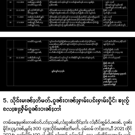
5. သိုၵ်းမၢၼ်ႈတိမတ်ႉၵူၼ်းဝၢၼ်ႈႁၢမ်းပၵ်းႁၢမ်းပိူင်၊ ၶႃၸႂ်
လႄႈၶႃႈႁႅမ်ၵူၼ်းဝၢၼ်ႈတၢႆ
တၢမ်ၶေႃႈမုၼ်းဢၼ်ၵဝ်ႉငဝ်ႈသုၼ်ႇလႆႈၵူၼ်းၸိုင်ႈတႆး လႆႈၵဵပ်းႁွမ်ဝႆႉၼၼ်ႉ ၵူၼ်း
မိူင်းယႂႃႇငၢၼ်ႇမွၵ်ႈ 300 ၺႃးသိုၵ်းမၢၼ်ႈတိမတ်ႉ ၵုမ်းၵမ် တင်ႈတႄႇပီ 2021 ထိုင်