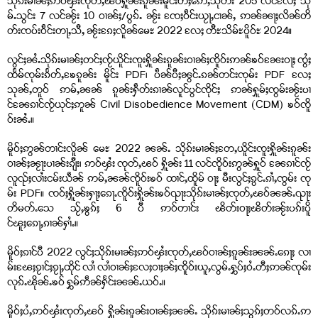
သိုၵ်းမၢၼ်ႈဢဝ်ၾႆးၸုတ်ႇၽဝ်ႁိူၼ်းၵူၼ်းမိူင်းတီႈဢေႇသုတ်း 205 လင်လႄႈ သု
မ်ႉသွင်း 7 လင်ၼႂ်း 10 ဝၢၼ်ႈ/ပွၵ်ႉ ၼႂ်း ၸႄႈဝဵင်းယႂႃႇငၢၼ်ႇ ဢၼ်ၼႃႈလိၼ်တိ
တ်းၸပ်းဝဵင်းတႃႇသီႇ ၼႂ်းၵႄႈလိူၼ်မေႊ 2022 လႄႈ တီႊသိမ်ႊပိူဝ်ႊ 2024။
လွင်ႈၼႆႉသိုၵ်းမၢၼ်ႈတင်ႈၸႂ်ယိူင်းၸူးႁိူၼ်းၵူၼ်းဝၢၼ်ႈၸိူဝ်းဢၼ်ၶဝ်ၼႄးဝႃႈ ၸွႆႈ
ထႅမ်ၸုမ်းၵႅတ်ႇၶႄၵူၼ်း မိူင်း PDF၊ ပဵၼ်ပီႈၼွင်ႉၵၼ်တင်းၸုမ်း PDF လႄႈ
သုၼ်ႇတူဝ် ဢမ်ႇၼၼ် ၵူၼ်းႁဵတ်းၵၢၼ်လူင်ပွင်ၸိုင်ႈ ဢၼ်ႁူမ်ႈၸွမ်းၼႂ်းပၢ
င်ၼႄၵၢင်ၸႂ်ယုင်ႈဢူၼ် Civil Disobedience Movement (CDM) ၶဝ်ၸိူ
ဝ်းၼႆႉ။
မိူဝ်ႈဢွၼ်တၢင်းလိူၼ် မေႊ 2022 ၼၼ်ႉ သိုၵ်းမၢၼ်ႈတႄႇယိူင်းၸူးႁိူၼ်းၵူၼ်း
ဝၢၼ်ႈၼႂႃးပၢၼ်းၵျီး၊ ဢဝ်ၾႆး ၸုတ်ႇၽဝ် ႁိူၼ်း 11 လင်ၸိူဝ်းဢွၼ်ႁူဝ် ၼႄၵၢင်ၸႂ်
လူၺ်ႈလၢႆးငမ်းယဵၼ် ဢမ်ႇၼၼ်ၸိူဝ်းၶဝ် ထၢင်ႇထိူမ် ဝႃႈ မီးလွင်ႈၵွင်ႉၵၢႆႇၸွမ်း ၸု
မ်း PDF။ ၸဝ်ႈႁိူၼ်းႁႃႈၵေႃႉၸိူဝ်းႁိူၼ်းၶဝ်ၺႃးသိုၵ်းမၢၼ်ႈၸုတ်ႇၽဝ်ၼၼ်ႉၺႃး
တိမတ်ႉသေ သႂ်ႇၶွၵ်ႈ 6 ပီ ဢဝ်တၢင်း ၽိတ်းဝႃႈၽိတ်းၼႂ်းပၵ်းပိူ
င်ၽူႈၵေႃႇၵၢၼ်ႁၢႆႉ။
မိူဝ်ႈၵၢင်ပီ 2022 လွင်ႈသိုၵ်းမၢၼ်ႈဢဝ်ၾႆးၸုတ်ႇၽဝ်ဝၢၼ်ႈၵူၼ်းၼၼ်ႉၵေႃႈ လၢ
မ်းၽႄႈၵႂၢင်ႈၵႂႃႇထိုင် လၢႆ လၢႆဝၢၼ်ႈလႄႈဝၢႈၼ်ႈၸိူဝ်းယူႇလွမ်ႉႁွပ်ႈဝႆႉတီႈဢၼ်ၸုမ်း
လုၵ်ႉၽိုၼ်ႉၶဝ် ႁွမ်ဢဵၼ်ႁႅင်းၼၼ်ႉယဝ်ႉ။
မိူဝ်ႈပႆႇဢဝ်ၾႆးၸုတ်ႇၽဝ် ႁိူၼ်းၵူၼ်းဝၢၼ်ႈၼၼ်ႉ သိုၵ်းမၢၼ်ႈသွၵ်ႈတဝ်လၵ်ႉဢ